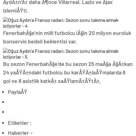
AydÄ±n’Ä± daha Ã¶nce Villarreal, Lazio ve Ajax
izlemiÅŸti.
FenerbahÃ§e’nin milli futbolcu iÃ§in 20 milyon euroluk
bonservis bedeli beklentisi var.
Bu sezon FenerbahÃ§e’de bu sezon 25 maÃ§a Ã§Ä±kan
24 yaÅŸÄ±ndaki futbolcu bu karÅŸÄ±laÅŸmalarda 6
gol ve 8 asistlik katkÄ± saÄŸlamÄ±ÅŸtÄ±.
PaylaÅŸ
Etiketler :
Haberler –