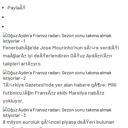
PaylaÅŸ
FenerbahÃ§e’de Jose Mourinho’nun sÃ¼re verdiÄŸi
maÃ§larÄ± iyi deÄŸerlendiren OÄŸuz AydÄ±n’Ä±n
talipleri artÄ±yro.
TÃ¼rkiye Gazetesi’nde yer alan habere gÃ¶re; Milli
futbolcu iÃ§in FransÄ±z ekibi Marsilya nabÄ±z
yokluyor.
8 milyon euroluk gÃ¼ncel piyasa deÄŸeri bulunan