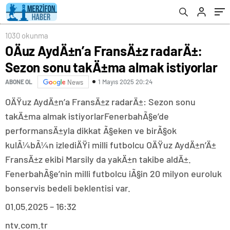
1030 okunma
OÄuz AydÄ±n’a FransÄ±z radarÄ±:
Sezon sonu takÄ±ma almak istiyorlar
1 Mayıs 2025 20:24
ABONE OL
News
OÄŸuz AydÄ±n’a FransÄ±z radarÄ±: Sezon sonu
takÄ±ma almak istiyorlarFenerbahÃ§e’de
performansÄ±yla dikkat Ã§eken ve birÃ§ok
kulÃ¼bÃ¼n izlediÄŸi milli futbolcu OÄŸuz AydÄ±n’Ä±
FransÄ±z ekibi Marsily da yakÄ±n takibe aldÄ±.
FenerbahÃ§e’nin milli futbolcu iÃ§in 20 milyon euroluk
bonservis bedeli beklentisi var.
01.05.2025 – 16:32
ntv.com.tr