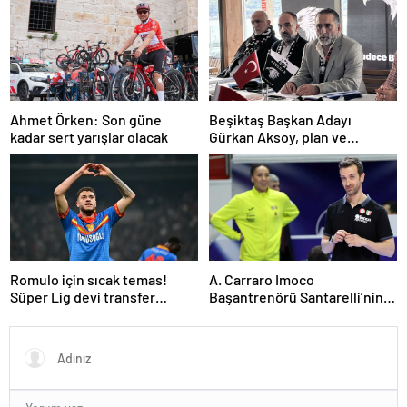
Ahmet Örken: Son güne
Beşiktaş Başkan Adayı
kadar sert yarışlar olacak
Gürkan Aksoy, plan ve
projelerini anlattı
Romulo için sıcak temas!
A. Carraro Imoco
Süper Lig devi transfer
Başantrenörü Santarelli’nin
ateşini yaktı!
finaldeki rakip tercihi
VakıfBank