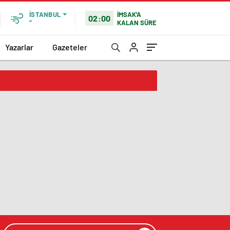
İMSAK'A
İSTANBUL
02:00
KALAN SÜRE
°
Yazarlar
Gazeteler