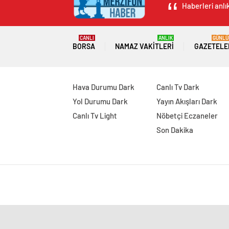
Haberleri anlı
CANLI
ANLIK
GÜNLÜ
BORSA
NAMAZ VAKITLERI
GAZETELE
Hava Durumu Dark
Canlı Tv Dark
Yol Durumu Dark
Yayın Akışları Dark
Canlı Tv Light
Nöbetçi Eczaneler
Son Dakika