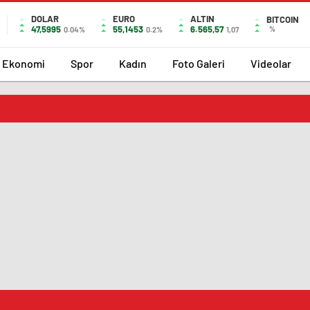
DOLAR
EURO
ALTIN
BITCOIN
47,5995
55,1453
6.565,57
%
0.04%
0.2%
1,07
Ekonomi
Spor
Kadın
Foto Galeri
Videolar