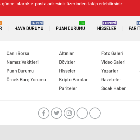
k güncel olarak e-posta adresiniz üzerinden takip edebilirsiniz.
K
TAHMİNİ
LİG
EKONOMİ
E
R
HAVA DURUMU
PUAN DURUMU
HISSELER
PARI
Canlı Borsa
Altınlar
Foto Galeri
Namaz Vakitleri
Dövizler
Video Galeri
Puan Durumu
Hisseler
Yazarlar
Örnek Burç Yorumu
Kripto Paralar
Gazeteler
Pariteler
Sıcak Haber