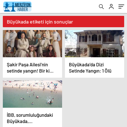
Büyükada etiketi için sonuçlar
Şakir Paşa Ailesi’nin
Büyükada’da Dizi
setinde yangın! Bir kişi
Setinde Yangın: 1 Ölü
hayatını kaybetti
İBB, sorumluluğundaki
Büyükada,