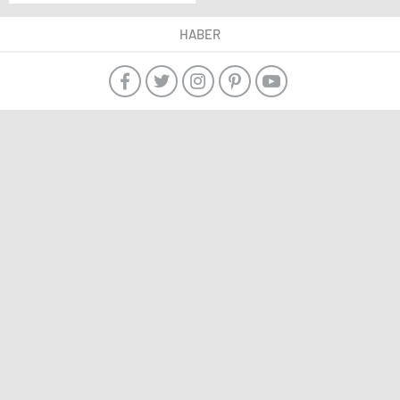
Caddebostan,
Bakırköy Güneş ve
HABER
Küçükçekmece
Menekşe plajlarını yaza
hazırladı