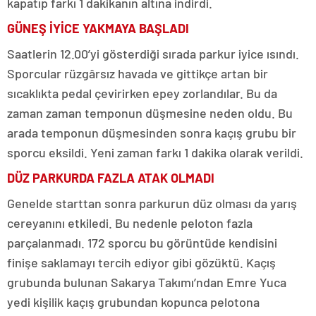
kapatıp farkı 1 dakikanın altına indirdi.
GÜNEŞ İYİCE YAKMAYA BAŞLADI
Saatlerin 12.00’yi gösterdiği sırada parkur iyice ısındı.
Sporcular rüzgârsız havada ve gittikçe artan bir
sıcaklıkta pedal çevirirken epey zorlandılar. Bu da
zaman zaman temponun düşmesine neden oldu. Bu
arada temponun düşmesinden sonra kaçış grubu bir
sporcu eksildi. Yeni zaman farkı 1 dakika olarak verildi.
DÜZ PARKURDA FAZLA ATAK OLMADI
Genelde starttan sonra parkurun düz olması da yarış
cereyanını etkiledi. Bu nedenle peloton fazla
parçalanmadı. 172 sporcu bu görüntüde kendisini
finişe saklamayı tercih ediyor gibi gözüktü. Kaçış
grubunda bulunan Sakarya Takımı’ndan Emre Yuca
yedi kişilik kaçış grubundan kopunca pelotona