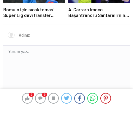
Romulo için sıcak temas!
A. Carraro Imoco
Süper Lig devi transfer
Başantrenörü Santarelli’nin
ateşini yaktı!
finaldeki rakip tercihi
VakıfBank
En az 10 karakter gerekli
0
0
Gönder
HABER