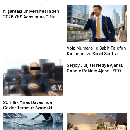
Nişantaşı Üniversitesi’nden
2026 YKS Adaylarına Çifte
Güvence: Sabit Ücret ve
Kesintisiz Burs
Voip Numara ile Sabit Telefon
Kullanımı ve Sanal Santral
Kurulumu
Serjoy : Dijital Medya Ajansı,
Google Reklam Ajansı, SEO
Ajansı ve Web Tasarım Ajansı
25 Yıllık Miras Davasında
Gözler Temmuz Ayındaki
Karar Duruşmasına Çevrildi