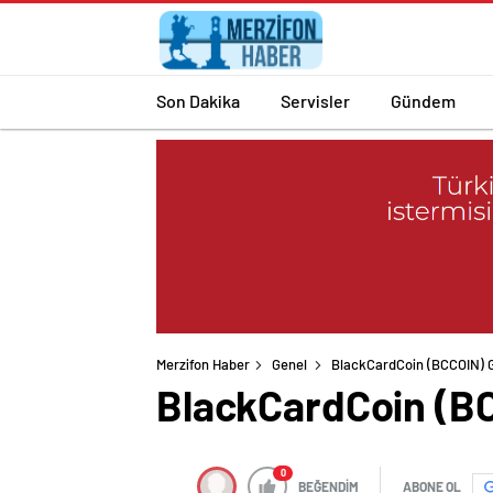
Son Dakika
Servisler
Gündem
Merzifon Haber
Genel
BlackCardCoin (BCCOIN) Ge
BlackCardCoin (BC
0
BEĞENDİM
ABONE OL