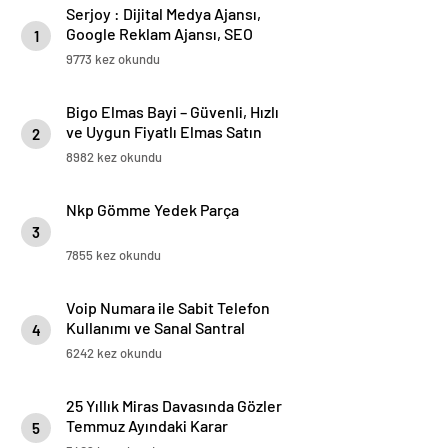
Serjoy : Dijital Medya Ajansı,
Google Reklam Ajansı, SEO
1
Ajansı ve Web Tasarım Ajansı
9773 kez okundu
Bigo Elmas Bayi – Güvenli, Hızlı
ve Uygun Fiyatlı Elmas Satın
2
Almanın Yeni Adresi
8982 kez okundu
Nkp Gömme Yedek Parça
3
7855 kez okundu
Voip Numara ile Sabit Telefon
Kullanımı ve Sanal Santral
4
Kurulumu
6242 kez okundu
25 Yıllık Miras Davasında Gözler
Temmuz Ayındaki Karar
5
Duruşmasına Çevrildi