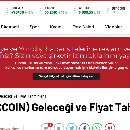
DOLAR
EURO
ALTIN
BITCOIN
47,7436
55,2510
6.660,55
%
0.18%
0.32%
2,59
Ekonomi
Spor
Kadın
Foto Galeri
Videolar
leceği ve Fiyat Tahminleri!
COIN) Geleceği ve Fiyat Ta
0
News