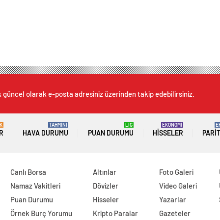
k güncel olarak e-posta adresiniz üzerinden takip edebilirsiniz.
K
TAHMİNİ
LİG
EKONOMİ
E
R
HAVA DURUMU
PUAN DURUMU
HISSELER
PARI
Canlı Borsa
Altınlar
Foto Galeri
Namaz Vakitleri
Dövizler
Video Galeri
Puan Durumu
Hisseler
Yazarlar
Örnek Burç Yorumu
Kripto Paralar
Gazeteler