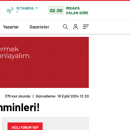
İMSAK'A
İSTANBUL
02:00
KALAN SÜRE
°
Yazarlar
Gazeteler
375 kez okundu
|
Güncelleme: 18 Eylül 2024 13:20
hminleri!
HIZLI YORUM YAP