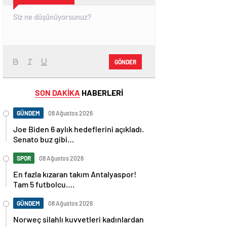
GÖNDER
SON DAKİKA
HABERLERİ
GÜNDEM
08 Ağustos 2026
Joe Biden 6 aylık hedeflerini açıkladı.
Senato buz gibi…
SPOR
08 Ağustos 2026
En fazla kızaran takım Antalyaspor!
Tam 5 futbolcu….
GÜNDEM
08 Ağustos 2026
Norweç silahlı kuvvetleri kadınlardan