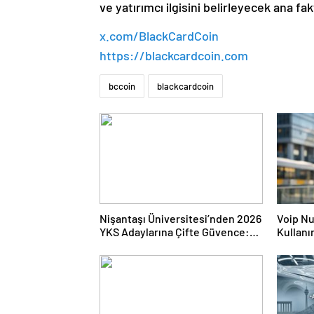
ve yatırımcı ilgisini belirleyecek ana fak
x.com/BlackCardCoin
https://blackcardcoin.com
bccoin
blackcardcoin
Nişantaşı Üniversitesi’nden 2026
Voip Nu
YKS Adaylarına Çifte Güvence:
Kullanı
Sabit Ücret ve Kesintisiz Burs
Kurulu