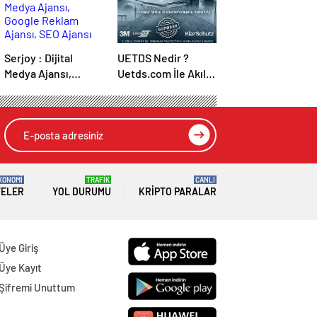
Serjoy : Dijital
UETDS Nedir ?
Medya Ajansı,
Uetds.com İle Akıllı
Google Reklam
Dijital Taşımacılık
Ajansı, SEO Ajansı
Yazılımı
ve Web Tasarım
Ajansı
KONOMİ
TRAFİK
CANLI
TELER
YOL DURUMU
KRIPTO PARALAR
Üye Giriş
Üye Kayıt
Şifremi Unuttum