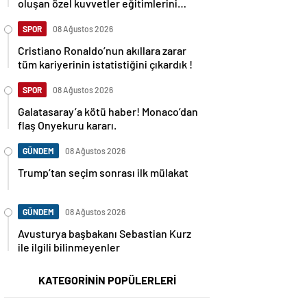
oluşan özel kuvvetler eğitimlerini
başlattı.
SPOR
08 Ağustos 2026
Cristiano Ronaldo’nun akıllara zarar
tüm kariyerinin istatistiğini çıkardık !
SPOR
08 Ağustos 2026
Galatasaray’a kötü haber! Monaco’dan
flaş Onyekuru kararı.
GÜNDEM
08 Ağustos 2026
Trump’tan seçim sonrası ilk mülakat
GÜNDEM
08 Ağustos 2026
Avusturya başbakanı Sebastian Kurz
ile ilgili bilinmeyenler
KATEGORİNİN POPÜLERLERİ