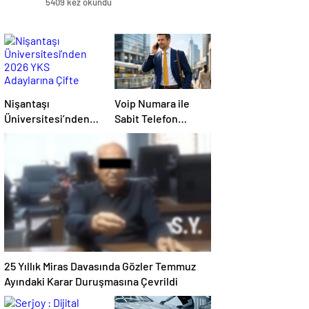
5409 kez okundu
Nişantaşı
Voip Numara ile
Üniversitesi’nden
Sabit Telefon
2026 YKS
Kullanımı ve Sanal
Adaylarına Çifte
Santral Kurulumu
Güvence: Sabit
Ücret ve Kesintisiz
Burs
25 Yıllık Miras Davasında Gözler Temmuz
Ayındaki Karar Duruşmasına Çevrildi