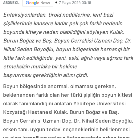
7 Mayıs 2024 00:18
ABONE OL
News
Enfeksiyonlardan, tiroid nodüllerine, lenf bezi
şişliklerinde kansere kadar pek çok farklı nedenin
boyunda kitleye neden olabildiğini söyleyen Kulak,
Burun Boğaz ve Baş, Boyun Cerrahisi Uzmanı Doç. Dr.
Nihal Seden Boyoğlu, boyun bölgesinde herhangi bir
kitle fark edildiğinde, yeni, eski, ağrılı veya ağrısız fark
etmeksizin mutlaka bir hekime
başvurması gerektiğinin altını çizdi.
Boyun bölgesinde anormal, olmaması gereken,
beklenenden farklı olan her türlü şişliğin boyun kitlesi
olarak tanımlandığını anlatan Yeditepe Üniversitesi
Kozyatağı Hastanesi Kulak, Burun Boğaz ve Baş,
Boyun Cerrahisi Uzmanı Doç. Dr. Nihal Seden Boyoğlu,
erken tanı, uygun tedavi seçeneklerinin belirlenmesi
ve olası komplikasyonların önlenmesinde erken tanın