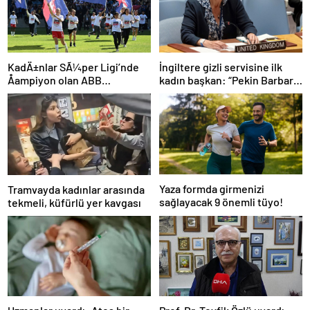
İngiltere gizli servisine ilk
KadÄ±nlar SÃ¼per Ligi’nde
kadın başkan: “Pekin Barbara”
Åampiyon olan ABB
favori aday
Fomget’ten FenerbahÃ§e’ye
gÃ¶nderme
Yaza formda girmenizi
Tramvayda kadınlar arasında
sağlayacak 9 önemli tüyo!
tekmeli, küfürlü yer kavgası