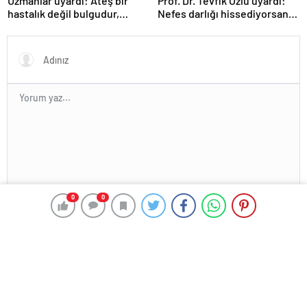
Uzmanlar uyardı: Ateş bir
Prof. Dr. Tevfik Özlü uyardı:
hastalık değil bulgudur,
Nefes darlığı hissediyorsanız
vücudun savunma
sebebini araştırın!
mekanizmasıdır
En az 10 karakter gerekli
0
0
Gönder
HABER