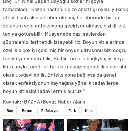
Doç. Dr. Nihal Seden Boyoğlu sözlerini şöyle
tamamladı: “Bazen hastanın bize anlattığı öykü, yüksek
ateşli hastalıkla beraber olması, beraberinde bir üst
solunum yolu enfeksiyonu geçiriyor olması, bizi direkt
tanıya götürebilir. Muayenede bazı şeylerden
şüphelenip ileri tetkik isteyebiliriz. Boyun kitlelerinde
özellikle çok iyi çekilmiş bir boyun ultrasonu bizi doğru
tanıya yönlendirebilir. Bu bir tümöre bağlıysa, iyi veya
kötü huylu tümörler fark etmeksizin genellikle cerrahi
olarak tedavi edilir. Enfeksiyona bağlıysa da genel
olarak enfeksiyonun kaynağına yönelik tedavilerde
boyun kitlesini tedavi etmiş oluruz.”
Kaynak: (BYZHA) Beyaz Haber Ajansı
Baş
Boyun
Enfeksiyon
Fark
Kitle