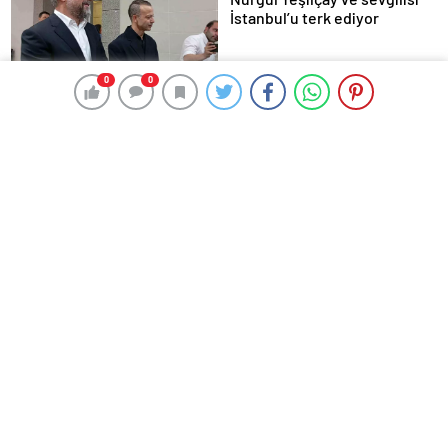
İstanbul’u terk ediyor
0
0
Ergenç ve Kocaoğlu’na ‘Yalan
Tanıklık’ Davası
Murat Övüç’e Hapis
Motosiklet Videolarıyla Ünlü
İddianamesi
Kadın Hayatını Kaybetti