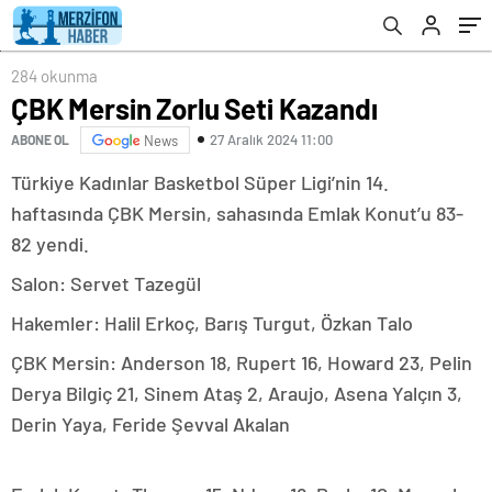
284 okunma
ÇBK Mersin Zorlu Seti Kazandı
27 Aralık 2024 11:00
ABONE OL
News
Türkiye Kadınlar Basketbol Süper Ligi’nin 14.
haftasında ÇBK Mersin, sahasında Emlak Konut’u 83-
82 yendi.
Salon: Servet Tazegül
Hakemler: Halil Erkoç, Barış Turgut, Özkan Talo
ÇBK Mersin: Anderson 18, Rupert 16, Howard 23, Pelin
Derya Bilgiç 21, Sinem Ataş 2, Araujo, Asena Yalçın 3,
Derin Yaya, Feride Şevval Akalan