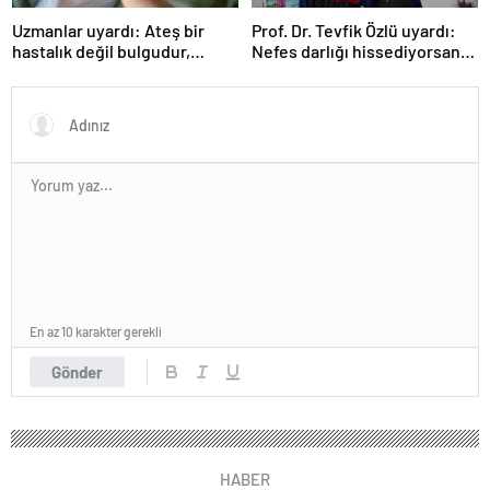
Uzmanlar uyardı: Ateş bir
Prof. Dr. Tevfik Özlü uyardı:
hastalık değil bulgudur,
Nefes darlığı hissediyorsanız
vücudun savunma
sebebini araştırın!
mekanizmasıdır
En az 10 karakter gerekli
Gönder
HABER