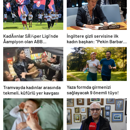
İngiltere gizli servisine ilk
KadÄ±nlar SÃ¼per Ligi’nde
kadın başkan: “Pekin Barbara”
Åampiyon olan ABB
favori aday
Fomget’ten FenerbahÃ§e’ye
gÃ¶nderme
Yaza formda girmenizi
Tramvayda kadınlar arasında
sağlayacak 9 önemli tüyo!
tekmeli, küfürlü yer kavgası