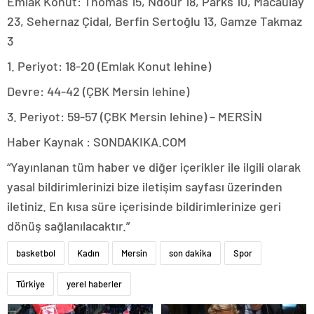
Emlak Konut: Thomas 15, Ndour 18, Parks 10, Macaulay
23, Sehernaz Çidal, Berfin Sertoğlu 13, Gamze Takmaz
3
1. Periyot: 18-20 (Emlak Konut lehine)
Devre: 44-42 (ÇBK Mersin lehine)
3. Periyot: 59-57 (ÇBK Mersin lehine) – MERSİN
Haber Kaynak : SONDAKIKA.COM
“Yayınlanan tüm haber ve diğer içerikler ile ilgili olarak
yasal bildirimlerinizi bize iletişim sayfası üzerinden
iletiniz. En kısa süre içerisinde bildirimlerinize geri
dönüş sağlanılacaktır.”
basketbol
Kadın
Mersin
son dakika
Spor
Türkiye
yerel haberler