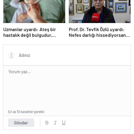
Uzmanlar uyardı: Ateş bir
Prof. Dr. Tevfik Özlü uyardı:
hastalık değil bulgudur,
Nefes darlığı hissediyorsanız
vücudun savunma
sebebini araştırın!
mekanizmasıdır
En az 10 karakter gerekli
Gönder