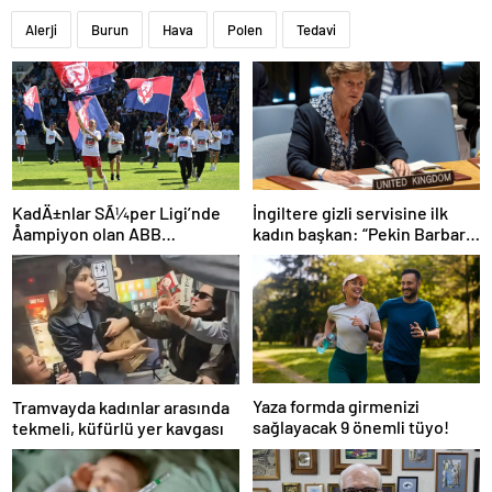
Alerji
Burun
Hava
Polen
Tedavi
İngiltere gizli servisine ilk
KadÄ±nlar SÃ¼per Ligi’nde
kadın başkan: “Pekin Barbara”
Åampiyon olan ABB
favori aday
Fomget’ten FenerbahÃ§e’ye
gÃ¶nderme
Yaza formda girmenizi
Tramvayda kadınlar arasında
sağlayacak 9 önemli tüyo!
tekmeli, küfürlü yer kavgası