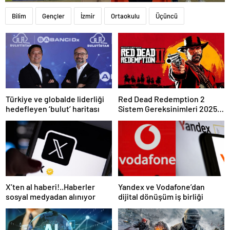
Bilim
Gençler
İzmir
Ortaokulu
Üçüncü
Türkiye ve globalde liderliği
Red Dead Redemption 2
hedefleyen ‘bulut’ haritası
Sistem Gereksinimleri 2025:
RDR 2 Kaç GB Yer Kaplar?
X’ten al haberi!..Haberler
Yandex ve Vodafone’dan
sosyal medyadan alınıyor
dijital dönüşüm iş birliği