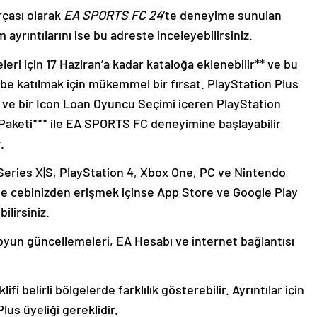
rçası olarak
EA SPORTS FC 24
‘te deneyime sunulan
rıntılarını ise bu adreste inceleyebilirsiniz.
ri için 17 Haziran’a kadar kataloğa eklenebilir** ve bu
e katılmak için mükemmel bir fırsat. PlayStation Plus
u ve bir Icon Loan Oyuncu Seçimi içeren PlayStation
Paketi*** ile EA SPORTS FC deneyimine başlayabilir
r.
eries X|S, PlayStation 4, Xbox One, PC ve Nintendo
ne cebinizden erişmek içinse App Store ve Google Play
ilirsiniz.
 oyun güncellemeleri, EA Hesabı ve internet bağlantısı
i belirli bölgelerde farklılık gösterebilir. Ayrıntılar için
Plus üyeliği gereklidir.