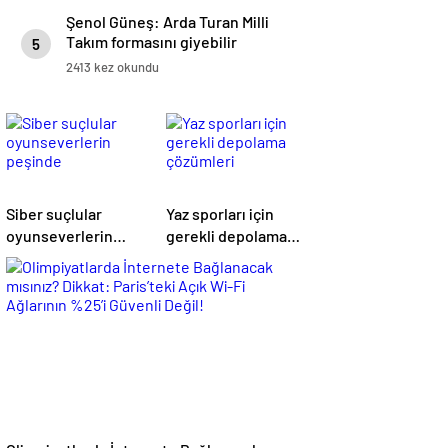
Şenol Güneş: Arda Turan Milli
Takım formasını giyebilir
5
2413 kez okundu
Siber suçlular
Yaz sporları için
oyunseverlerin
gerekli depolama
peşinde
çözümleri