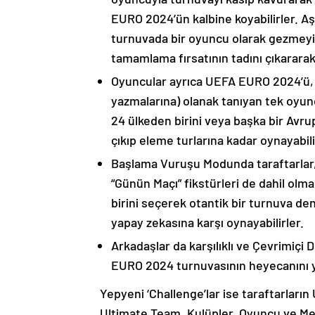
EURO 2024’ün kalbine koyabilirler. A
turnuvada bir oyuncu olarak gezmeyi 
tamamlama fırsatının tadını çıkararak 
Oyuncular ayrıca UEFA EURO 2024’ü, ü
yazmalarına) olanak tanıyan tek oyun
24 ülkeden birini veya başka bir Avru
çıkıp eleme turlarına kadar oynayabili
Başlama Vuruşu Modunda taraftarlar,
“Günün Maçı” fikstürleri de dahil ol
birini seçerek otantik bir turnuva d
yapay zekasına karşı oynayabilirler.
Arkadaşlar da karşılıklı ve Çevrimiç
EURO 2024 turnuvasının heyecanını y
Yepyeni ‘Challenge’lar ise taraftarlar
Ultimate Team, Kulüpler, Oyuncu ve Men