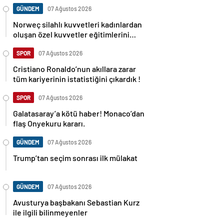
GÜNDEM
07 Ağustos 2026
Norweç silahlı kuvvetleri kadınlardan
oluşan özel kuvvetler eğitimlerini
başlattı.
SPOR
07 Ağustos 2026
Cristiano Ronaldo’nun akıllara zarar
tüm kariyerinin istatistiğini çıkardık !
SPOR
07 Ağustos 2026
Galatasaray’a kötü haber! Monaco’dan
flaş Onyekuru kararı.
GÜNDEM
07 Ağustos 2026
Trump’tan seçim sonrası ilk mülakat
GÜNDEM
07 Ağustos 2026
Avusturya başbakanı Sebastian Kurz
ile ilgili bilinmeyenler