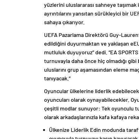
yüzlerini uluslararası sahneye taşımak 
ayrıntılarını yansıtan sürükleyici bir 
sahaya çıkarıyor.
UEFA Pazarlama Direktörü Guy-Lauren
edildiğini duyurmaktan ve yaklaşan eEUR
mutluluk duyuyoruz” dedi. “EA SPORTS F
turnuvayla daha önce hiç olmadığı gibi
uluslarını grup aşamasından eleme maç
tanıyacak.”
Oyuncular ülkelerine liderlik edebilecek, 
oyuncuları olarak oynayabilecekler. Oyu
çeşitli modlar sunuyor: Tek oyunculu 
olarak arkadaşlarınızla kafa kafaya rek
Ülkenize Liderlik Edin modunda taraft
oyuncuyla turnuvayı kasıp kavurarak 