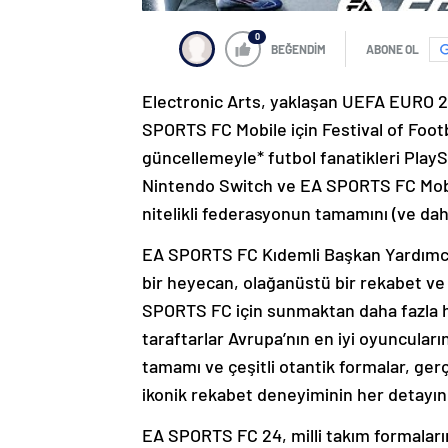
0
BEĞENDİM
ABONE OL
Electronic Arts, yaklaşan UEFA EURO 
SPORTS FC Mobile için Festival of Foot
güncellemeyle* futbol fanatikleri PlayS
Nintendo Switch ve EA SPORTS FC Mob
nitelikli federasyonun tamamını (ve dah
EA SPORTS FC Kıdemli Başkan Yardımcıs
bir heyecan, olağanüstü bir rekabet v
SPORTS FC için sunmaktan daha fazla h
taraftarlar Avrupa’nın en iyi oyuncuların
tamamı ve çeşitli otantik formalar, ger
ikonik rekabet deneyiminin her detayını
EA SPORTS FC 24, milli takım formaları