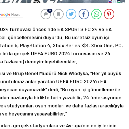
0
News
2024 turnuvası öncesinde EA SPORTS FC 24 ve EA
ball güncellemesini duyurdu. Bu ücretsiz oyun içi
tation 5, PlayStation 4, Xbox Series X|S, Xbox One, PC,
ile’da gerçek UEFA EURO 2024 turnuvasını ve 24
a fazlasını) deneyimleyebilecekler.
ı ve Grup Genel Müdürü Nick Wlodyka, “Her yıl büyük
e unutulmaz anlar yaratan UEFA EURO 2024’ü EA
eyecan duyamazdık” dedi. “Bu oyun içi güncelleme ile
dan bazılarıyla birlikte tarih yazabilir, 24 federasyonun
çek stadyumlar, oyun modları ve daha fazlası aracılığıyla
 ve heyecanını yaşayabilirler.”
ndan, gerçek stadyumlara ve Avrupa’nın en iyilerinin