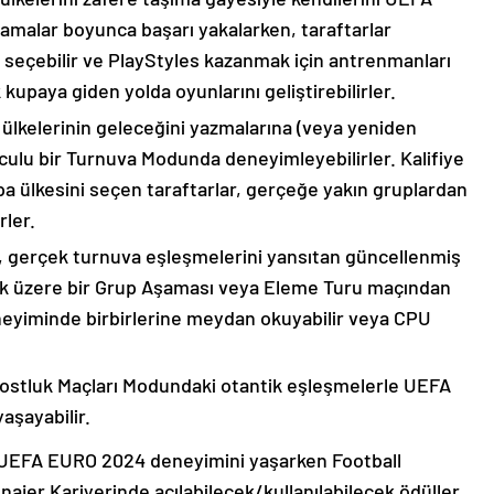
şamalar boyunca başarı yakalarken, taraftarlar
seçebilir ve PlayStyles kazanmak için antrenmanları
kupaya giden yolda oyunlarını geliştirebilirler.
lkelerinin geleceğini yazmalarına (veya yeniden
culu bir Turnuva Modunda deneyimleyebilirler. Kalifiye
pa ülkesini seçen taraftarlar, gerçeğe yakın gruplardan
rler.
 gerçek turnuva eşleşmelerini yansıtan güncellenmiş
mak üzere bir Grup Aşaması veya Eleme Turu maçından
eneyiminde birbirlerine meydan okuyabilir veya CPU
i Dostluk Maçları Modundaki otantik eşleşmelerle UEFA
aşayabilir.
ın UEFA EURO 2024 deneyimini yaşarken Football
ajer Kariyerinde açılabilecek/kullanılabilecek ödüller