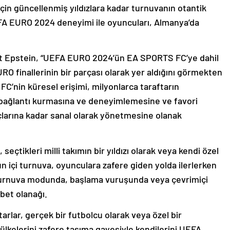
için güncellenmiş yıldızlara kadar turnuvanın otantik
UEFA EURO 2024 deneyimi ile oyuncuları, Almanya’da
t Epstein, “UEFA EURO 2024’ün EA SPORTS FC’ye dahil
O finallerinin bir parçası olarak yer aldığını görmekten
C’nin küresel erişimi, milyonlarca taraftarın
 bağlantı kurmasına ve deneyimlemesine ve favori
larına kadar sanal olarak yönetmesine olanak
seçtikleri milli takımın bir yıldızı olarak veya kendi özel
n içi turnuva, oyunculara zafere giden yolda ilerlerken
turnuva modunda, başlama vuruşunda veya çevrimiçi
abet olanağı.
arlar, gerçek bir futbolcu olarak veya özel bir
ülkelerini zafere taşıma gayesiyle kendilerini UEFA