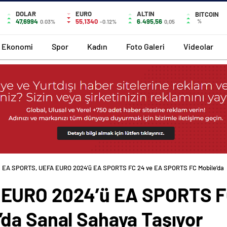
DOLAR
EURO
ALTIN
BITCOIN
47,6994
55,1340
6.495,56
%
0.03%
-0.12%
0,05
Ekonomi
Spor
Kadın
Foto Galeri
Videolar
EA SPORTS, UEFA EURO 2024’ü EA SPORTS FC 24 ve EA SPORTS FC Mobile’da
EURO 2024’ü EA SPORTS F
da Sanal Sahaya Taşıyor