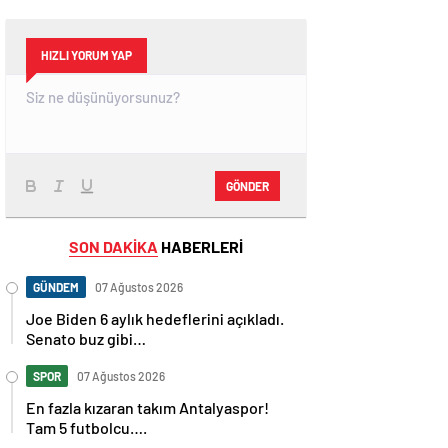
HIZLI YORUM YAP
GÖNDER
SON DAKİKA
HABERLERİ
GÜNDEM
07 Ağustos 2026
Joe Biden 6 aylık hedeflerini açıkladı.
Senato buz gibi…
SPOR
07 Ağustos 2026
En fazla kızaran takım Antalyaspor!
Tam 5 futbolcu….