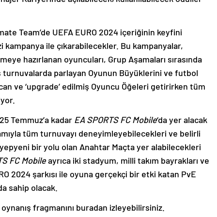
imate Team’de UEFA EURO 2024 içeriğinin keyfini
izi kampanya ile çıkarabilecekler. Bu kampanyalar,
etmeye hazırlanan oyuncuları, Grup Aşamaları sırasında
miş turnuvalarda parlayan Oyunun Büyüklerini ve futbol
ecan ve ‘upgrade’ edilmiş Oyuncu Öğeleri getirirken tüm
iyor.
 25 Temmuz’a kadar
EA SPORTS FC Mobile
‘da yer alacak
amamıyla tüm turnuvayı deneyimleyebilecekleri ve belirli
pyeni bir yolu olan Anahtar Maçta yer alabilecekleri
S FC Mobile
ayrıca iki stadyum, milli takım bayrakları ve
RO 2024 şarkısı ile oyuna gerçekçi bir etki katan PvE
a sahip olacak.
nanış fragmanını buradan izleyebilirsiniz.