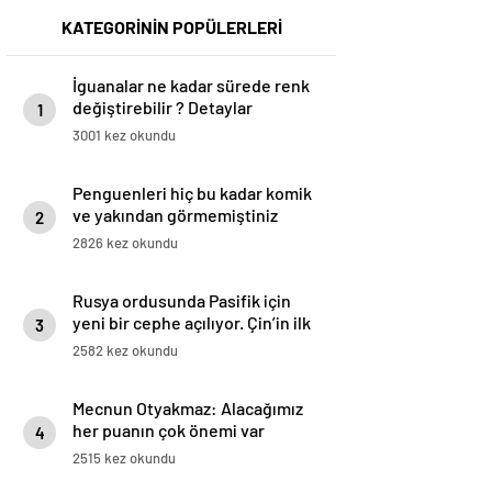
KATEGORİNİN POPÜLERLERİ
İguanalar ne kadar sürede renk
değiştirebilir ? Detaylar
1
burada…
3001 kez okundu
Penguenleri hiç bu kadar komik
ve yakından görmemiştiniz
2
2826 kez okundu
Rusya ordusunda Pasifik için
yeni bir cephe açılıyor. Çin’in ilk
3
tepkisi!
2582 kez okundu
Mecnun Otyakmaz: Alacağımız
her puanın çok önemi var
4
2515 kez okundu