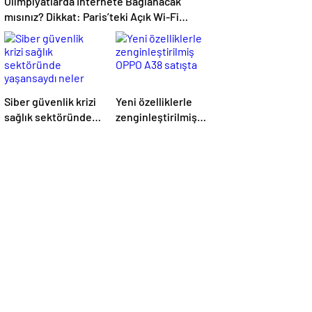
Olimpiyatlarda İnternete Bağlanacak
mısınız? Dikkat: Paris’teki Açık Wi-Fi
Ağlarının %25’i Güvenli Değil!
Siber güvenlik krizi
Yeni özelliklerle
sağlık sektöründe
zenginleştirilmiş
yaşansaydı neler
OPPO A38 satışta
olurdu