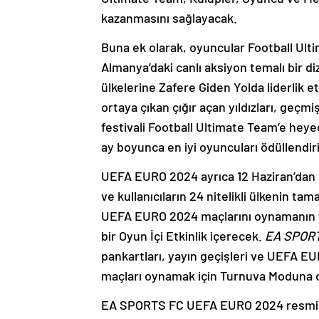
kazanmasını sağlayacak.
Buna ek olarak, oyuncular Football Ult
Almanya’daki canlı aksiyon temalı bir d
ülkelerine Zafere Giden Yolda liderlik 
ortaya çıkan çığır açan yıldızları, geç
festivali Football Ultimate Team’e hey
ay boyunca en iyi oyuncuları ödüllendir
UEFA EURO 2024 ayrıca 12 Haziran’dan
ve kullanıcıların 24 nitelikli ülkenin t
UEFA EURO 2024 maçlarını oynamanın ye
bir Oyun İçi Etkinlik içerecek.
EA SPORT
pankartları, yayın geçişleri ve UEFA EU
maçları oynamak için Turnuva Moduna d
EA SPORTS FC UEFA EURO 2024 resmi oy