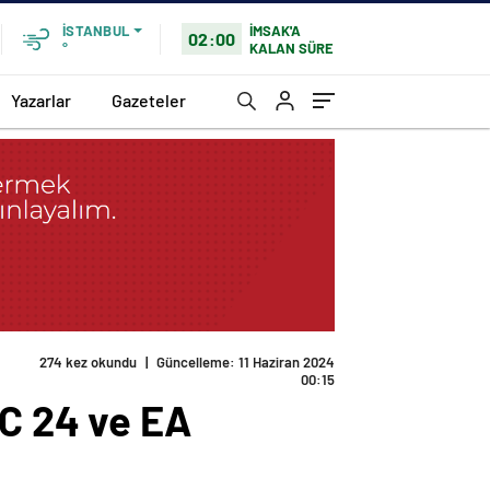
İMSAK'A
İSTANBUL
02:00
KALAN SÜRE
°
Yazarlar
Gazeteler
274 kez okundu
|
Güncelleme: 11 Haziran 2024
00:15
C 24 ve EA