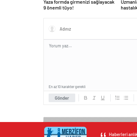
Yaza formda girmenizi sağlayacak
Uzmanla
9 önemli tüyo!
hastalı
savunm
En az 10 karakter gerekli
Gönder
Haberleri anlı