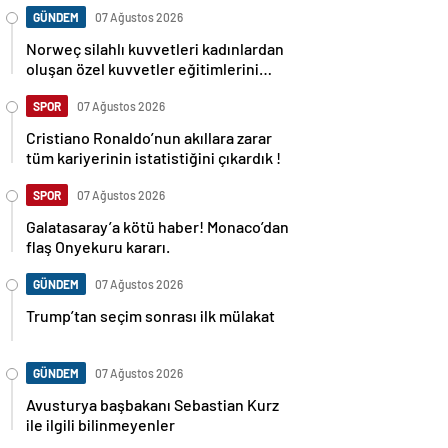
GÜNDEM
07 Ağustos 2026
Norweç silahlı kuvvetleri kadınlardan
oluşan özel kuvvetler eğitimlerini
başlattı.
SPOR
07 Ağustos 2026
Cristiano Ronaldo’nun akıllara zarar
tüm kariyerinin istatistiğini çıkardık !
SPOR
07 Ağustos 2026
Galatasaray’a kötü haber! Monaco’dan
flaş Onyekuru kararı.
GÜNDEM
07 Ağustos 2026
Trump’tan seçim sonrası ilk mülakat
GÜNDEM
07 Ağustos 2026
Avusturya başbakanı Sebastian Kurz
ile ilgili bilinmeyenler