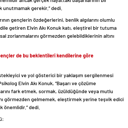
nemlidir ancak gerçek hayattaki başarılarının bir
ak unutmamak gerekir.” dedi.
ın gençlerin özdeğerlerini, benlik algılarını olumlu
ile getiren Elvin Akı Konuk katı, eleştirel bir tutuma
al zorlanmalarını görmezden gelebildiklerinin altını
gençler de bu beklentileri kendilerine göre
tekleyici ve yol gösterici bir yaklaşım sergilenmesi
sikolog Elvin Akı Konuk, “Başarı ve çözüme
larını fark etmek, sormak, üzüldüğünde veya mutlu
ını görmezden gelmemek, eleştirmek yerine teşvik edici
k önemlidir.” dedi.
ü: