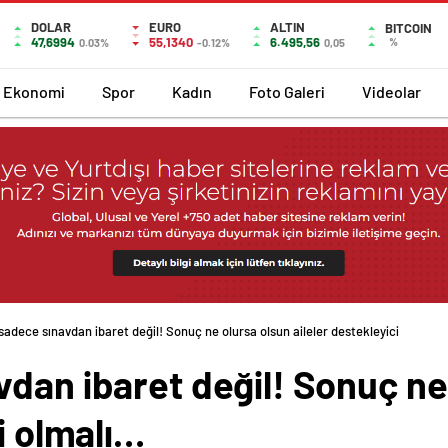
DOLAR
EURO
ALTIN
BITCOIN
47,6994
55,1340
6.495,56
%
0.03%
-0.12%
0,05
Ekonomi
Spor
Kadın
Foto Galeri
Videolar
sadece sınavdan ibaret değil! Sonuç ne olursa olsun aileler destekleyici
dan ibaret değil! Sonuç ne
i olmalı…