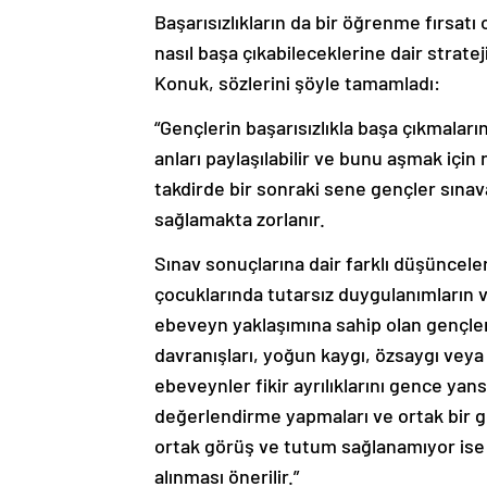
Başarısızlıkların da bir öğrenme fırsatı
nasıl başa çıkabileceklerine dair strat
Konuk, sözlerini şöyle tamamladı:
“Gençlerin başarısızlıkla başa çıkmaları
anları paylaşılabilir ve bunu aşmak için n
takdirde bir sonraki sene gençler sına
sağlamakta zorlanır.
Sınav sonuçlarına dair farklı düşüncele
çocuklarında tutarsız duygulanımların ve
ebeveyn yaklaşımına sahip olan gençlerde
davranışları, yoğun kaygı, özsaygı vey
ebeveynler fikir ayrılıklarını gence yan
değerlendirme yapmaları ve ortak bir g
ortak görüş ve tutum sağlanamıyor ise
alınması önerilir.”