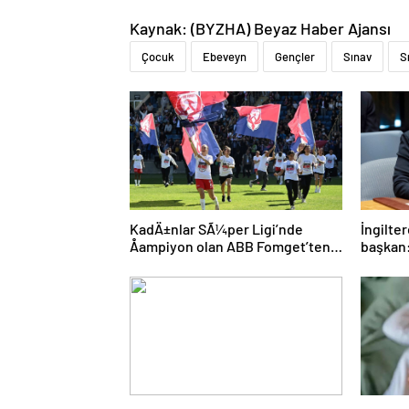
Kaynak: (BYZHA) Beyaz Haber Ajansı
Çocuk
Ebeveyn
Gençler
Sınav
S
KadÄ±nlar SÃ¼per Ligi’nde
İngilter
Åampiyon olan ABB Fomget’ten
başkan:
FenerbahÃ§e’ye gÃ¶nderme
aday