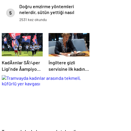
Doğru emzirme yöntemleri
nelerdir, sütün yettiği nasıl
5
anlaşılır?
2531 kez okundu
KadÄ±nlar SÃ¼per
İngiltere gizli
Ligi’nde Åampiyon
servisine ilk kadın
olan ABB
başkan: “Pekin
Fomget’ten
Barbara” favori aday
FenerbahÃ§e’ye
gÃ¶nderme