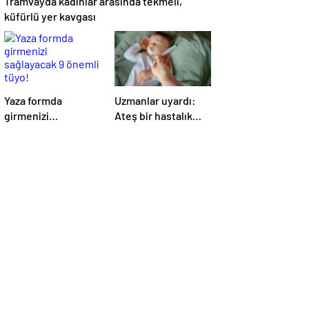
Tramvayda kadınlar arasında tekmeli,
küfürlü yer kavgası
Yaza formda
Uzmanlar uyardı:
girmenizi
Ateş bir hastalık
sağlayacak 9 önemli
değil bulgudur,
tüyo!
vücudun savunma
mekanizmasıdır