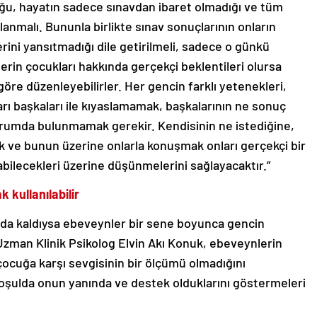
uğu, hayatın sadece sınavdan ibaret olmadığı ve tüm
klanmalı. Bununla birlikte sınav sonuçlarının onların
erini yansıtmadığı dile getirilmeli, sadece o günkü
lerin çocukları hakkında gerçekçi beklentileri olursa
göre düzenleyebilirler. Her gencin farklı yetenekleri,
nları başkaları ile kıyaslamamak, başkalarının ne sonuç
i yorumda bulunmamak gerekir. Kendisinin ne istediğine,
k ve bunun üzerine onlarla konuşmak onları gerçekçi bir
abilecekleri üzerine düşünmelerini sağlayacaktır.”
k kullanılabilir
ında kaldıysa ebeveynler bir sene boyunca gencin
 Uzman Klinik Psikolog Elvin Akı Konuk, ebeveynlerin
çocuğa karşı sevgisinin bir ölçümü olmadığını
oşulda onun yanında ve destek olduklarını göstermeleri