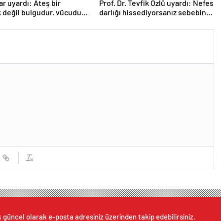
r uyardı: Ateş bir
Prof. Dr. Tevfik Özlü uyardı: Nefes
k değil bulgudur, vücudun
darlığı hissediyorsanız sebebini
a mekanizmasıdır
araştırın!
k güncel olarak e-posta adresiniz üzerinden takip edebilirsiniz.