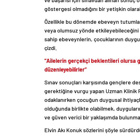
ve başarısı için sınavdan alınan sonuç ö
göstergesi olmadığını bir yetişkin olar
Özellikle bu dönemde ebeveyn tutumların
veya olumsuz yönde etkileyebileceğini d
sahip ebeveynlerin, çocuklarının duygus
çizdi.
“Ailelerin gerçekçi beklentileri olursa 
düzenleyebilirler”
Sınav sonuçları karşısında gençlere des
gerektiğine vurgu yapan Uzman Klinik P
odaklanırken çocuğun duygusal ihtiyaç
olduğunda birlikte olabilmek, duygular
ve güven verici bir yaklaşımda bulunma
Elvin Akı Konuk sözlerini şöyle sürdürd