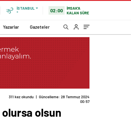
İMSAK'A
İSTANBUL
02:00
KALAN SÜRE
°
Yazarlar
Gazeteler
311 kez okundu
|
Güncelleme: 28 Temmuz 2024
00:57
 olursa olsun