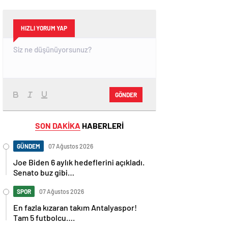
HIZLI YORUM YAP
GÖNDER
SON DAKİKA
HABERLERİ
GÜNDEM
07 Ağustos 2026
Joe Biden 6 aylık hedeflerini açıkladı.
Senato buz gibi…
SPOR
07 Ağustos 2026
En fazla kızaran takım Antalyaspor!
Tam 5 futbolcu….