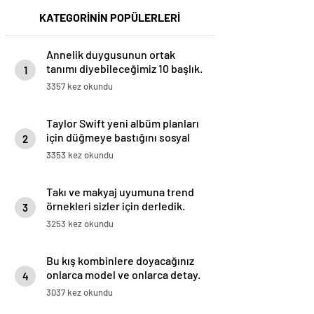
KATEGORİNİN POPÜLERLERİ
Annelik duygusunun ortak
tanımı diyebileceğimiz 10 başlık.
1
3357 kez okundu
Taylor Swift yeni albüm planları
için düğmeye bastığını sosyal
2
medyadan duyurdu!
3353 kez okundu
Takı ve makyaj uyumuna trend
örnekleri sizler için derledik.
3
3253 kez okundu
Bu kış kombinlere doyacağınız
onlarca model ve onlarca detay.
4
3037 kez okundu