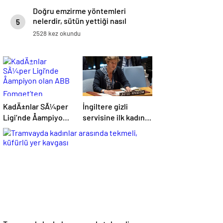
Doğru emzirme yöntemleri
nelerdir, sütün yettiği nasıl
5
anlaşılır?
2528 kez okundu
KadÄ±nlar SÃ¼per
İngiltere gizli
Ligi’nde Åampiyon
servisine ilk kadın
olan ABB
başkan: “Pekin
Fomget’ten
Barbara” favori aday
FenerbahÃ§e’ye
gÃ¶nderme