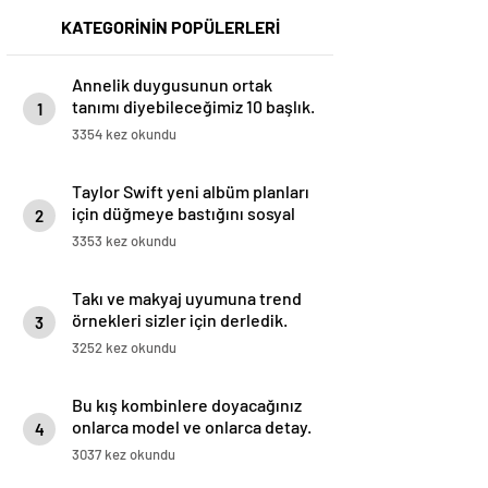
KATEGORİNİN POPÜLERLERİ
Annelik duygusunun ortak
tanımı diyebileceğimiz 10 başlık.
1
3354 kez okundu
Taylor Swift yeni albüm planları
için düğmeye bastığını sosyal
2
medyadan duyurdu!
3353 kez okundu
Takı ve makyaj uyumuna trend
örnekleri sizler için derledik.
3
3252 kez okundu
Bu kış kombinlere doyacağınız
onlarca model ve onlarca detay.
4
3037 kez okundu