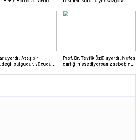
 “Pekin Barbara” favori
tekmeli, küfürlü yer kavgası
r uyardı: Ateş bir
Prof. Dr. Tevfik Özlü uyardı: Nefes
k değil bulgudur, vücudun
darlığı hissediyorsanız sebebini
a mekanizmasıdır
araştırın!