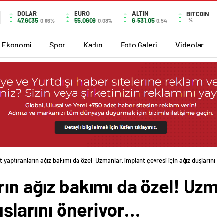
DOLAR
EURO
ALTIN
BITCOIN
47,6035
55,0609
6.531,05
%
0.06%
0.08%
0,54
Ekonomi
Spor
Kadın
Foto Galeri
Videolar
t yaptıranların ağız bakımı da özel! Uzmanlar, implant çevresi için ağız duşlarını
rın ağız bakımı da özel! Uzm
uşlarını öneriyor…