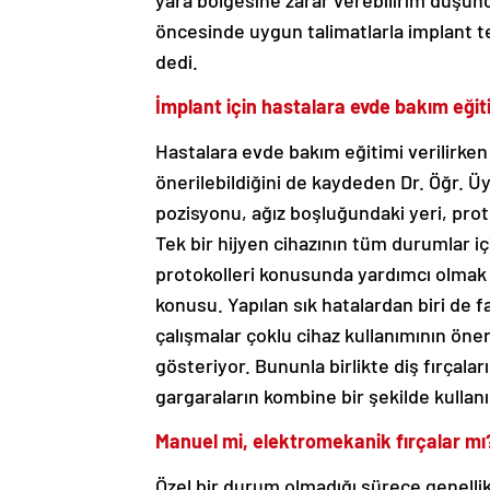
yara bölgesine zarar verebilirim düşünc
öncesinde uygun talimatlarla implant ted
dedi.
İmplant için hastalara evde bakım eğiti
Hastalara evde bakım eğitimi verilirken 
önerilebildiğini de kaydeden Dr. Öğr. Üy
pozisyonu, ağız boşluğundaki yeri, prote
Tek bir hijyen cihazının tüm durumlar iç
protokolleri konusunda yardımcı olmak içi
konusu. Yapılan sık hatalardan biri de f
çalışmalar çoklu cihaz kullanımının öne
gösteriyor. Bununla birlikte diş fırçalar
gargaraların kombine bir şekilde kullanı
Manuel mi, elektromekanik fırçalar mı
Özel bir durum olmadığı sürece genellik