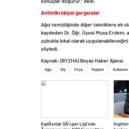
sonuçlar doğurur.” dedi.
Antimikrobiyal gargaralar
Ağız temizliğinde diğer tekniklere ek ol
kaydeden Dr. Öğr. Üyesi Musa Erdem, an
çubukla lokal olarak uygulanabileceğini
söyledi.
Kaynak: (BYZHA) Beyaz Haber Ajansı
Ağız
Diş
Fırça
İmplant
Kullanımı
KadÄ±nlar SÃ¼per Ligi’nde
İngilter