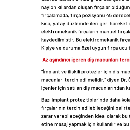
naylon kıllardan oluşan fırçalar olduğu
fırçalamada, fırça pozisyonu 45 dereceli
kısa, yatay düzlemde ileri geri hareketl
elektromekanik fırçaların manuel fırçal
kaydedilmiştir. Bu elektromekanik fırçal
Kişiye ve duruma özel uygun fırça ucu te
Az aşındırıcı içeren diş macunları terc
“İmplant ve ilişkili protezler için diş m
macunları tercih edilmelidir.” diyen Dr.
içenler için satılan diş macunlarından k
Bazı implant protez tiplerinde daha kol
fırçalarının tercih edilebileceğini beli
zarar verebileceğinden ideal olarak bu tü
etine masaj yapmak için kullanılır ve bu