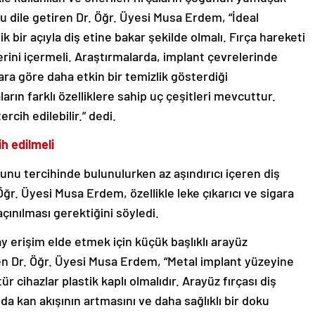
nu dile getiren Dr. Öğr. Üyesi Musa Erdem, “İdeal
k bir açıyla diş etine bakar şekilde olmalı. Fırça hareketi
erini içermeli. Araştırmalarda, implant çevrelerinde
ara göre daha etkin bir temizlik gösterdiği
arın farklı özelliklere sahip uç çeşitleri mevcuttur.
rcih edilebilir.” dedi.
ih edilmeli
acunu tercihinde bulunulurken az aşındırıcı içeren diş
 Öğr. Üyesi Musa Erdem, özellikle leke çıkarıcı ve sigara
açınılması gerektiğini söyledi.
ay erişim elde etmek için küçük başlıklı arayüz
rten Dr. Öğr. Üyesi Musa Erdem, “Metal implant yüzeyine
r cihazlar plastik kaplı olmalıdır. Arayüz fırçası diş
 da kan akışının artmasını ve daha sağlıklı bir doku