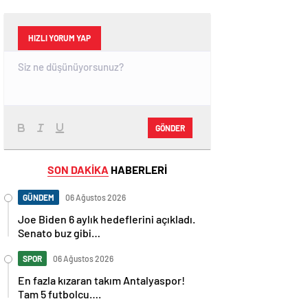
HIZLI YORUM YAP
GÖNDER
SON DAKİKA
HABERLERİ
GÜNDEM
06 Ağustos 2026
Joe Biden 6 aylık hedeflerini açıkladı.
Senato buz gibi…
SPOR
06 Ağustos 2026
En fazla kızaran takım Antalyaspor!
Tam 5 futbolcu….