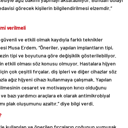
esiyle ağız bakımı yapmayı aksatabiliyor. Bundan dolayı
avisi görecek kişilerin bilgilendirilmesi elzemdir.”
mi verilmeli
güvenli ve etkili olmak kaydıyla farklı teknikler
esi Musa Erdem, “Öneriler, yapılan implantların tipi,
zin tipi ve boyutuna göre değişiklik gösterilebiliyor.
in etkili olması söz konusu olmuyor. Hastalara hijyen
n çok çeşitli fırçalar, diş ipleri ve diğer cihazlar söz
azla ağız hijyeni cihazı kullanmaya çalışmak. Yapılan
rilmesinin cesaret ve motivasyon kırıcı olduğunu
ı ve bazı yardımcı araçlara ek olarak antimikrobiyal
mı plak oluşumunu azaltır.” diye bilgi verdi.
?
le kullanılan ve önerilen fırçaların çoğunun yumuşak