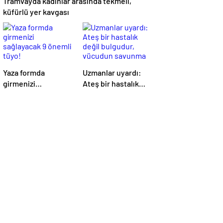
Tramvayda kadınlar arasında tekmeli,
küfürlü yer kavgası
Yaza formda
Uzmanlar uyardı:
girmenizi
Ateş bir hastalık
sağlayacak 9 önemli
değil bulgudur,
tüyo!
vücudun savunma
mekanizmasıdır