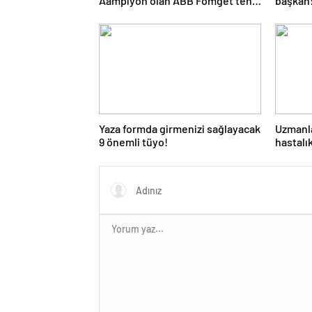
Åampiyon olan ABB Fomget’ten
başkan:
FenerbahÃ§e’ye gÃ¶nderme
aday
Yaza formda girmenizi sağlayacak
Uzmanla
9 önemli tüyo!
hastalı
savunm