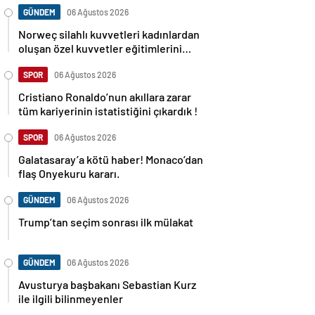
GÜNDEM
06 Ağustos 2026
Norweç silahlı kuvvetleri kadınlardan
oluşan özel kuvvetler eğitimlerini
başlattı.
SPOR
06 Ağustos 2026
Cristiano Ronaldo’nun akıllara zarar
tüm kariyerinin istatistiğini çıkardık !
SPOR
06 Ağustos 2026
Galatasaray’a kötü haber! Monaco’dan
flaş Onyekuru kararı.
GÜNDEM
06 Ağustos 2026
Trump’tan seçim sonrası ilk mülakat
GÜNDEM
06 Ağustos 2026
Avusturya başbakanı Sebastian Kurz
ile ilgili bilinmeyenler