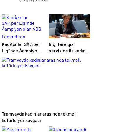
2530 kez okundu
KadÄ±nlar SÃ¼per
İngiltere gizli
Ligi’nde Åampiyon
servisine ilk kadın
olan ABB
başkan: “Pekin
Fomget’ten
Barbara” favori aday
FenerbahÃ§e’ye
gÃ¶nderme
Tramvayda kadınlar arasında tekmeli,
küfürlü yer kavgası