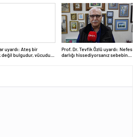
r uyardı: Ateş bir
Prof. Dr. Tevfik Özlü uyardı: Nefes
k değil bulgudur, vücudun
darlığı hissediyorsanız sebebini
a mekanizmasıdır
araştırın!