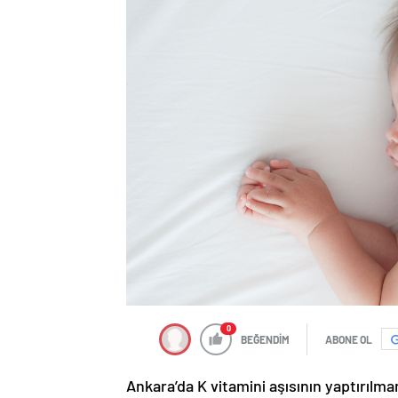
0
BEĞENDİM
ABONE OL
Ankara’da K vitamini aşısının yaptırıl