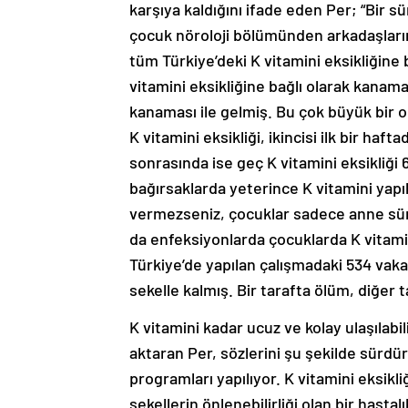
karşıya kaldığını ifade eden Per; “Bir 
çocuk nöroloji bölümünden arkadaşları
tüm Türkiye’deki K vitamini eksikliğine 
vitamini eksikliğine bağlı olarak kanama
kanaması ile gelmiş. Bu çok büyük bir or
K vitamini eksikliği, ikincisi ilk bir haf
sonrasında ise geç K vitamini eksikliği
bağırsaklarda yeterince K vitamini yapı
vermezseniz, çocuklar sadece anne sürü
da enfeksiyonlarda çocuklarda K vitamin
Türkiye’de yapılan çalışmadaki 534 vaka
sekelle kalmış. Bir tarafta ölüm, diğer t
K vitamini kadar ucuz ve kolay ulaşılab
aktaran Per, sözlerini şu şekilde sürdü
programları yapılıyor. K vitamini eksikl
sekellerin önlenebilirliği olan bir hasta