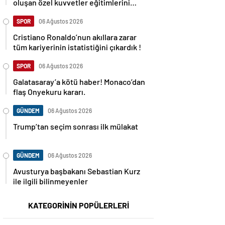
oluşan özel kuvvetler eğitimlerini
başlattı.
SPOR
06 Ağustos 2026
Cristiano Ronaldo’nun akıllara zarar
tüm kariyerinin istatistiğini çıkardık !
SPOR
06 Ağustos 2026
Galatasaray’a kötü haber! Monaco’dan
flaş Onyekuru kararı.
GÜNDEM
06 Ağustos 2026
Trump’tan seçim sonrası ilk mülakat
GÜNDEM
06 Ağustos 2026
Avusturya başbakanı Sebastian Kurz
ile ilgili bilinmeyenler
KATEGORİNİN POPÜLERLERİ