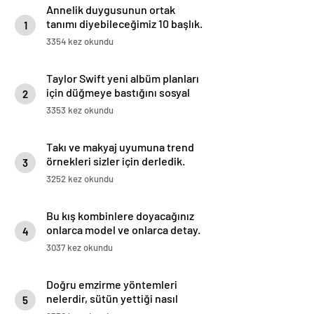
Annelik duygusunun ortak
tanımı diyebileceğimiz 10 başlık.
1
3354 kez okundu
Taylor Swift yeni albüm planları
için düğmeye bastığını sosyal
2
medyadan duyurdu!
3353 kez okundu
Takı ve makyaj uyumuna trend
örnekleri sizler için derledik.
3
3252 kez okundu
Bu kış kombinlere doyacağınız
onlarca model ve onlarca detay.
4
3037 kez okundu
Doğru emzirme yöntemleri
nelerdir, sütün yettiği nasıl
5
anlaşılır?