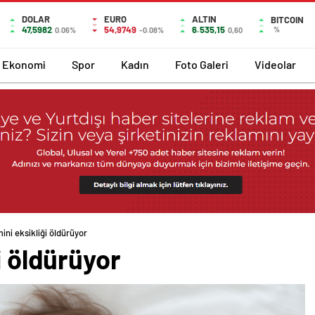
DOLAR
EURO
ALTIN
BITCOIN
47,5982
54,9749
6.535,15
%
0.06%
-0.08%
0,60
Ekonomi
Spor
Kadın
Foto Galeri
Videolar
ini eksikliği öldürüyor
i öldürüyor