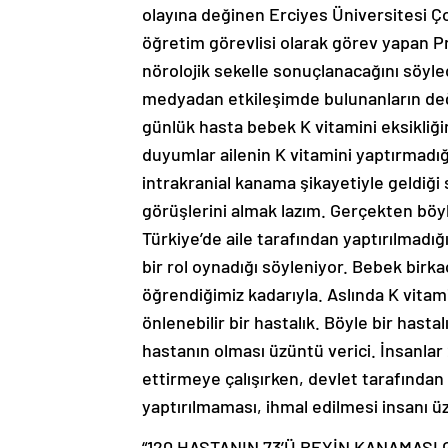
olayına değinen Erciyes Üniversitesi Ç
öğretim görevlisi olarak görev yapan Pr
nörolojik sekelle sonuçlanacağını söyled
medyadan etkileşimde bulunanların deği
günlük hasta bebek K vitamini eksikliği
duyumlar ailenin K vitamini yaptırmadığı
intrakranial kanama şikayetiyle geldiği 
görüşlerini almak lazım. Gerçekten böyl
Türkiye’de aile tarafından yaptırılmadı
bir rol oynadığı söyleniyor. Bebek birk
öğrendiğimiz kadarıyla. Aslında K vitam
önlenebilir bir hastalık. Böyle bir hasta
hastanın olması üzüntü verici. İnsanlar
ettirmeye çalışırken, devlet tarafından 
yaptırılmaması, ihmal edilmesi insanı üz
“120 HASTANIN 73’Ü BEYİN KANAMASI 