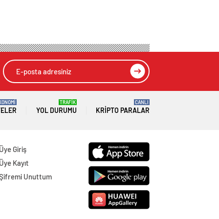
KONOMİ
TRAFİK
CANLI
TELER
YOL DURUMU
KRIPTO PARALAR
Üye Giriş
Üye Kayıt
Şifremi Unuttum