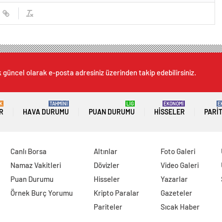
k güncel olarak e-posta adresiniz üzerinden takip edebilirsiniz.
K
TAHMİNİ
LİG
EKONOMİ
E
R
HAVA DURUMU
PUAN DURUMU
HISSELER
PARI
Canlı Borsa
Altınlar
Foto Galeri
Namaz Vakitleri
Dövizler
Video Galeri
Puan Durumu
Hisseler
Yazarlar
Örnek Burç Yorumu
Kripto Paralar
Gazeteler
Pariteler
Sıcak Haber