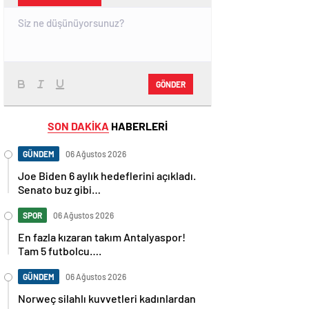
GÖNDER
SON DAKİKA
HABERLERİ
GÜNDEM
06 Ağustos 2026
Joe Biden 6 aylık hedeflerini açıkladı.
Senato buz gibi…
SPOR
06 Ağustos 2026
En fazla kızaran takım Antalyaspor!
Tam 5 futbolcu….
GÜNDEM
06 Ağustos 2026
Norweç silahlı kuvvetleri kadınlardan