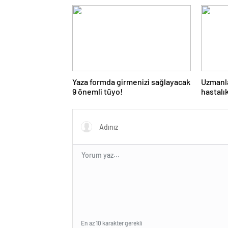
Yaza formda girmenizi sağlayacak
Uzmanla
9 önemli tüyo!
hastalı
savunm
En az 10 karakter gerekli