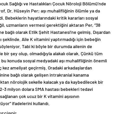
ocuk Sağlığı ve Hastalıkları Çocuk Nöroloji Bölümü’nde
of. Dr. Hüseyin Per; aşı muhalifliğinin ölümle ya da
i. Bebeklerin hayatlarındaki kritik kararları sosyal
l, uzmanların vermesi gerektiğini aktaran Per, “38
ne bağlı olarak Etlik Şehit Hastanesi’ne gelmiş. Dışardan
 şeklinde. Aile K vitamini yaptırmadığı için bebeğin
söyleniyor. Tabi ki böyle bir durumda ailenin de
e bir şey olup, olmadığıyla alakalı olarak. Çünkü tüm
ğı bu konuda sosyal medyadaki aşı muhalifliğinin önemli
aç kez ameliyat geçirmiş. Oradaki arkadaşlardan
inine bağlı olarak gelişen intrakranial kanama
lıktan nörolojik sekelle kalacak ya da kaybedilecek bir
 2-3 milyon dolara SMA hastası bebekleri tedavi
sağlanan çok ucuz bir K vitamini aşısının
üyor” ifadelerini kullandı.
GEÇİRDİ”