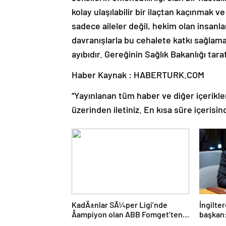
kolay ulaşılabilir bir ilaçtan kaçınmak
sadece aileler değil, hekim olan insanl
davranışlarla bu cehalete katkı sağlama
ayıbıdır. Gereğinin Sağlık Bakanlığı tar
Haber Kaynak : HABERTURK.COM
“Yayınlanan tüm haber ve diğer içerikler i
üzerinden iletiniz. En kısa süre içerisin
KadÄ±nlar SÃ¼per Ligi’nde
İngilter
Åampiyon olan ABB Fomget’ten
başkan:
FenerbahÃ§e’ye gÃ¶nderme
aday