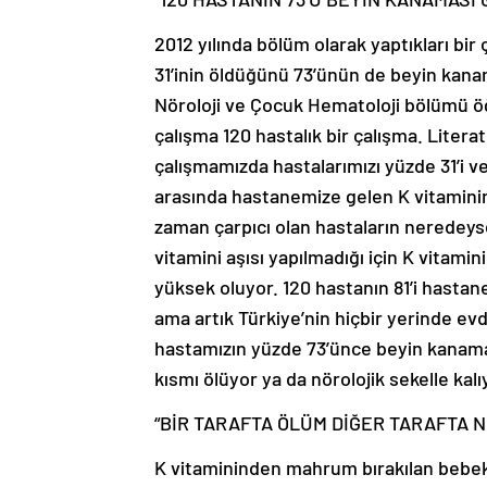
2012 yılında bölüm olarak yaptıkları bir
31’inin öldüğünü 73’ünün de beyin kanam
Nöroloji ve Çocuk Hematoloji bölümü öğr
çalışma 120 hastalık bir çalışma. Litera
çalışmamızda hastalarımızı yüzde 31’i vef
arasında hastanemize gelen K vitaminine
zaman çarpıcı olan hastaların neredey
vitamini aşısı yapılmadığı için K vitamin
yüksek oluyor. 120 hastanın 81’i hast
ama artık Türkiye’nin hiçbir yerinde ev
hastamızın yüzde 73’ünce beyin kanamas
kısmı ölüyor ya da nörolojik sekelle kalı
“BİR TARAFTA ÖLÜM DİĞER TARAFTA 
K vitamininden mahrum bırakılan bebekl