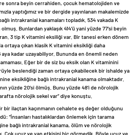
süre sonra beyin cerrahiden, çocuk hematolojiden ve
mızla yaptığımız ve bir dergide yayınlanan makalemizde
bağlı intrakranial kanamaları topladık. 534 vakada K
 olmuş. Bunlardan yaklaşık 414’ü yani yüzde 77’si beyin
an. 3 tip K vitamini eksiliği var. Bir tanesi erken dönem
tada ortaya çıkan klasik K vitamini eksikliği daha
 6 aya kadar uzayabiliyor. Bununda en önemli neden
lamaması. Eğer bir de siz bu eksik olan K vitaminini
yle beslendiği zaman ortaya çıkabilecek bir ishalde ya
ine eksikliğine bağlı intrakranial kanama olmaktadır.
nın yüzde 20’si ölmüş. Bunu yüzde 48’i de nörolojik
arafta nörolojik sekel var” diye konuştu.
ilir bir ilaçtan kaçınmanın cehalete eş değer olduğunu
rdü: “İnsanları hastalıklardan önlemek için tarama
iğine bağlı intrakranial kanama, ölüm ve nörolojik
lık. Çok ucuz ve yan etkisini hiç görmedik. Böyle ucuz ve