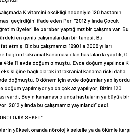
 çalışmada K vitamini eksikliği nedeniyle 120 hastanın
ası geçirdiğini ifade eden Per, “2012 yılında Çocuk
etim üyeleri ile beraber yaptığımız bir çalışma var. Bu
türdeki en geniş çalışmalardan bir tanesi. Bu
at etmiş. Biz bu çalışmamızı 1990 ila 2006 yılları
 bağlı intrakranial kanaması olan hastalarda yaptık. O
se 4’de 1’i evde doğum olmuştu. Evde doğum yapılınca K
i eksikliğine bağlı olarak intrakranial kanama riski daha
anede doğmuştu. O dönem için evde doğumlar yapılıyordu
de doğum yapılmıyor ya da çok az yapılıyor. Bizim 120
ı vardı. Beyin kanaması olunca hastaların ya büyük bir
yor. 2012 yılında bu çalışmamız yayınlandı” dedi.
NÖROLOJİK SEKEL”
erin yüksek oranda nörolojik sekelle ya da ölümle karşı