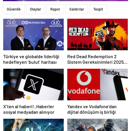
Güvenlik
Olaylar
Rapor
Saldırılar
Tespit
Türkiye ve globalde liderliği
Red Dead Redemption 2
hedefleyen ‘bulut’ haritası
Sistem Gereksinimleri 2025:
RDR 2 Kaç GB Yer Kaplar?
X’ten al haberi!..Haberler
Yandex ve Vodafone’dan
sosyal medyadan alınıyor
dijital dönüşüm iş birliği