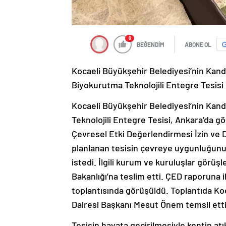
0
BEĞENDİM
ABONE OL
Kocaeli Büyükşehir Belediyesi’nin Kand
Biyokurutma Teknolojili Entegre Tesisi il
Kocaeli Büyükşehir Belediyesi’nin Kan
Teknolojili Entegre Tesisi, Ankara’da gö
Çevresel Etki Değerlendirmesi İzin ve
planlanan tesisin çevreye uygunluğunu
istedi. İlgili kurum ve kuruluşlar görüşl
Bakanlığı’na teslim etti. ÇED raporuna
toplantısında görüşüldü. Toplantıda Ko
Dairesi Başkanı Mesut Önem temsil etti
Tesisin hayata geçirilmesiyle kentin a