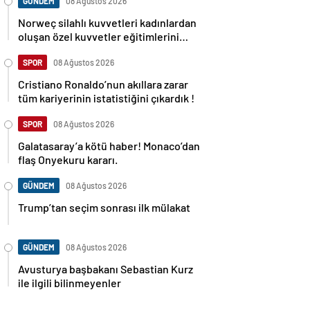
GÜNDEM
08 Ağustos 2026
Norweç silahlı kuvvetleri kadınlardan
oluşan özel kuvvetler eğitimlerini
başlattı.
SPOR
08 Ağustos 2026
Cristiano Ronaldo’nun akıllara zarar
tüm kariyerinin istatistiğini çıkardık !
SPOR
08 Ağustos 2026
Galatasaray’a kötü haber! Monaco’dan
flaş Onyekuru kararı.
GÜNDEM
08 Ağustos 2026
Trump’tan seçim sonrası ilk mülakat
GÜNDEM
08 Ağustos 2026
Avusturya başbakanı Sebastian Kurz
ile ilgili bilinmeyenler