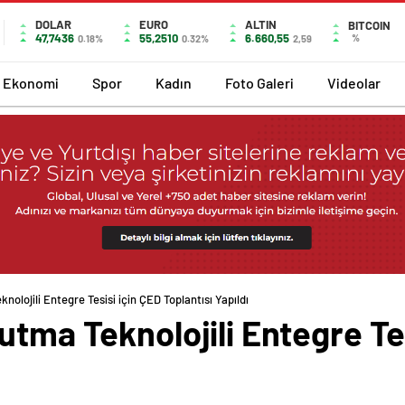
DOLAR
EURO
ALTIN
BITCOIN
47,7436
55,2510
6.660,55
%
0.18%
0.32%
2,59
Ekonomi
Spor
Kadın
Foto Galeri
Videolar
nolojili Entegre Tesisi için ÇED Toplantısı Yapıldı
utma Teknolojili Entegre Te