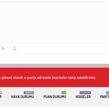
k güncel olarak e-posta adresiniz üzerinden takip edebilirsiniz.
K
TAHMİNİ
LİG
EKONOMİ
E
R
HAVA DURUMU
PUAN DURUMU
HISSELER
PARI