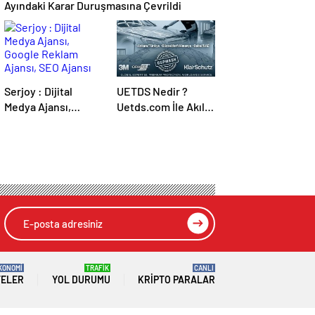
Ayındaki Karar Duruşmasına Çevrildi
Serjoy : Dijital
UETDS Nedir ?
Medya Ajansı,
Uetds.com İle Akıllı
Google Reklam
Dijital Taşımacılık
Ajansı, SEO Ajansı
Yazılımı
ve Web Tasarım
Ajansı
KONOMİ
TRAFİK
CANLI
TELER
YOL DURUMU
KRIPTO PARALAR