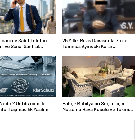
mara ile Sabit Telefon
25 Yıllık Miras Davasında Gözler
mı ve Sanal Santral
Temmuz Ayındaki Karar
mu
Duruşmasına Çevrildi
edir ? Uetds.com İle
Bahçe Mobilyaları Seçimi için
ijital Taşımacılık Yazılımı
Malzeme Hava Koşulu ve Takım
Ölçü Rehberi