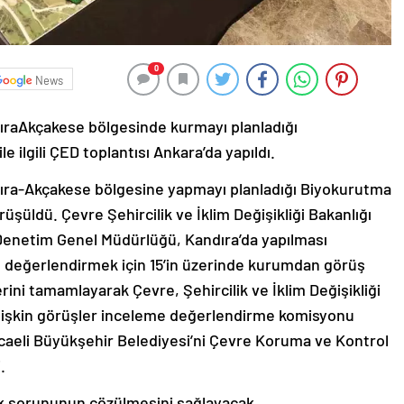
0
News
ıraAkçakese bölgesinde kurmayı planladığı
e ilgili ÇED toplantısı Ankara’da yapıldı.
dıra-Akçakese bölgesine yapmayı planladığı Biyokurutma
rüşüldü. Çevre Şehircilik ve İklim Değişikliği Bakanlığı
 Denetim Genel Müdürlüğü, Kandıra’da yapılması
 değerlendirmek için 15’in üzerinde kurumdan görüş
erini tamamlayarak Çevre, Şehircilik ve İklim Değişikliği
 ilişkin görüşler inceleme değerlendirme komisyonu
caeli Büyükşehir Belediyesi’ni Çevre Koruma ve Kontrol
.
tık sorununun çözülmesini sağlayacak