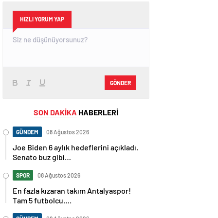
HIZLI YORUM YAP
GÖNDER
SON DAKİKA
HABERLERİ
GÜNDEM
08 Ağustos 2026
Joe Biden 6 aylık hedeflerini açıkladı.
Senato buz gibi…
SPOR
08 Ağustos 2026
En fazla kızaran takım Antalyaspor!
Tam 5 futbolcu….