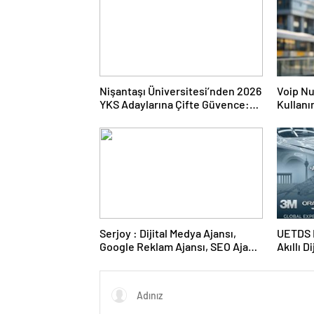
Nişantaşı Üniversitesi’nden 2026
Voip Nu
YKS Adaylarına Çifte Güvence:
Kullanı
Sabit Ücret ve Kesintisiz Burs
Kurulu
Serjoy : Dijital Medya Ajansı,
UETDS N
Google Reklam Ajansı, SEO Ajansı
Akıllı D
ve Web Tasarım Ajansı