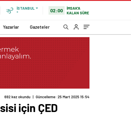
İMSAK'A
İSTANBUL
02:00
KALAN SÜRE
°
Yazarlar
Gazeteler
692 kez okundu
|
Güncelleme: 25 Mart 2025 15:54
sisi için ÇED