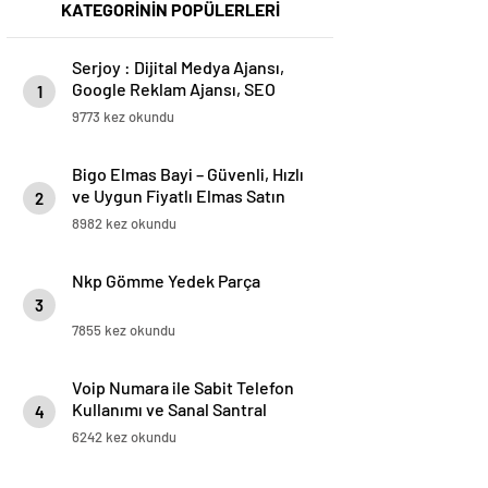
KATEGORİNİN POPÜLERLERİ
Serjoy : Dijital Medya Ajansı,
Google Reklam Ajansı, SEO
1
Ajansı ve Web Tasarım Ajansı
9773 kez okundu
Bigo Elmas Bayi – Güvenli, Hızlı
ve Uygun Fiyatlı Elmas Satın
2
Almanın Yeni Adresi
8982 kez okundu
Nkp Gömme Yedek Parça
3
7855 kez okundu
Voip Numara ile Sabit Telefon
Kullanımı ve Sanal Santral
4
Kurulumu
6242 kez okundu