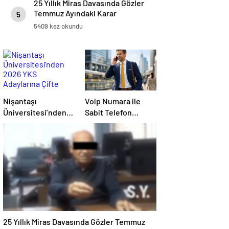
25 Yıllık Miras Davasında Gözler
Temmuz Ayındaki Karar
5
Duruşmasına Çevrildi
5409 kez okundu
Nişantaşı
Voip Numara ile
Üniversitesi’nden
Sabit Telefon
2026 YKS
Kullanımı ve Sanal
Adaylarına Çifte
Santral Kurulumu
Güvence: Sabit
Ücret ve Kesintisiz
Burs
25 Yıllık Miras Davasında Gözler Temmuz