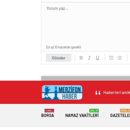
En az 10 karakter gerekli
Gönder
Haberleri anlı
CANLI
ANLIK
GÜNLÜ
BORSA
NAMAZ VAKITLERI
GAZETELE