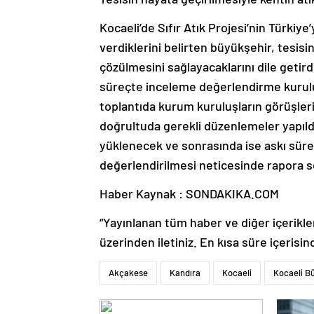
Kocaeli’de Sıfır Atık Projesi’nin Türki
verdiklerini belirten büyükşehir, tesis
çözülmesini sağlayacaklarını dile get
süreçte inceleme değerlendirme kurulu 
toplantıda kurum kuruluşların görüşleri v
doğrultuda gerekli düzenlemeler yapıld
yüklenecek ve sonrasında ise askı sürec
değerlendirilmesi neticesinde rapora s
Haber Kaynak : SONDAKIKA.COM
“Yayınlanan tüm haber ve diğer içerikler i
üzerinden iletiniz. En kısa süre içerisin
Akçakese
Kandıra
Kocaeli
Kocaeli Bü