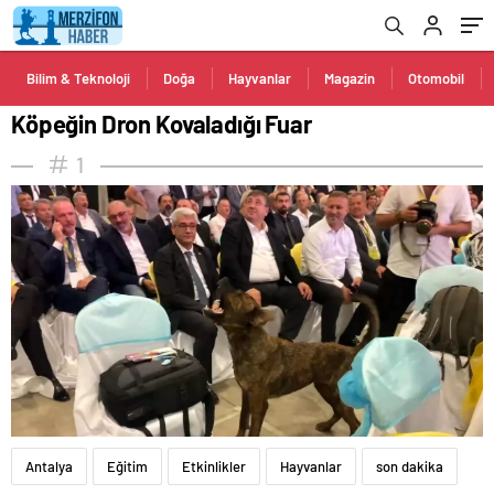
Bilim & Teknoloji
Doğa
Hayvanlar
Magazin
Otomobil
Köpeğin Dron Kovaladığı Fuar
1
Antalya
Eğitim
Etkinlikler
Hayvanlar
son dakika