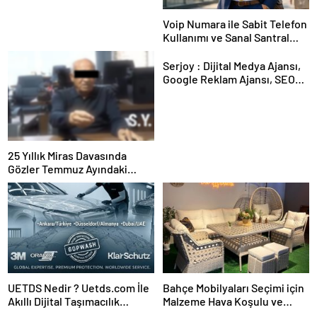
Voip Numara ile Sabit Telefon
Kullanımı ve Sanal Santral
Kurulumu
Serjoy : Dijital Medya Ajansı,
Google Reklam Ajansı, SEO
Ajansı ve Web Tasarım Ajansı
25 Yıllık Miras Davasında
Gözler Temmuz Ayındaki
Karar Duruşmasına Çevrildi
UETDS Nedir ? Uetds.com İle
Bahçe Mobilyaları Seçimi için
Akıllı Dijital Taşımacılık
Malzeme Hava Koşulu ve
Yazılımı
Takım Ölçü Rehberi