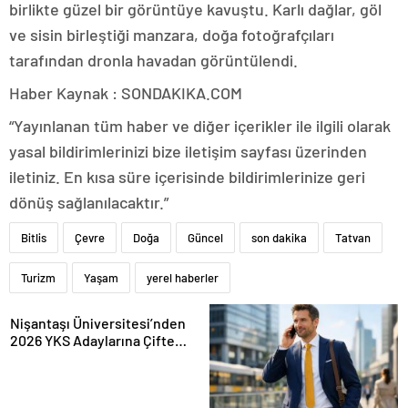
birlikte güzel bir görüntüye kavuştu. Karlı dağlar, göl
ve sisin birleştiği manzara, doğa fotoğrafçıları
tarafından dronla havadan görüntülendi.
Haber Kaynak : SONDAKIKA.COM
“Yayınlanan tüm haber ve diğer içerikler ile ilgili olarak
yasal bildirimlerinizi bize iletişim sayfası üzerinden
iletiniz. En kısa süre içerisinde bildirimlerinize geri
dönüş sağlanılacaktır.”
Bitlis
Çevre
Doğa
Güncel
son dakika
Tatvan
Turizm
Yaşam
yerel haberler
Nişantaşı Üniversitesi’nden
2026 YKS Adaylarına Çifte
Güvence: Sabit Ücret ve
Kesintisiz Burs