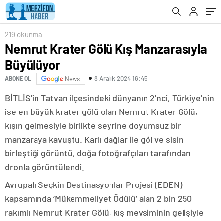
219 okunma
Nemrut Krater Gölü Kış Manzarasıyla
Büyülüyor
8 Aralık 2024 16:45
ABONE OL
News
BİTLİS’in Tatvan ilçesindeki dünyanın 2’nci, Türkiye’nin
ise en büyük krater gölü olan Nemrut Krater Gölü,
kışın gelmesiyle birlikte seyrine doyumsuz bir
manzaraya kavuştu. Karlı dağlar ile göl ve sisin
birleştiği görüntü, doğa fotoğrafçıları tarafından
dronla görüntülendi.
Avrupalı Seçkin Destinasyonlar Projesi (EDEN)
kapsamında ‘Mükemmeliyet Ödülü’ alan 2 bin 250
rakımlı Nemrut Krater Gölü, kış mevsiminin gelişiyle