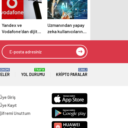
Yandex ve
Uzmanından yapay
Vodafone’dan dijital
zeka kullanıcılarına
dönüşüm iş birliği
“gereksiz
sorgulardan
kaçının” tavsiyesi
KONOMİ
TRAFİK
CANLI
TELER
YOL DURUMU
KRIPTO PARALAR
Üye Giriş
Üye Kayıt
Şifremi Unuttum