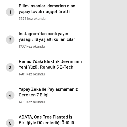
Bilim insanları damarları olan
yapay tavuk nugget üretti
1
3378 kez okundu
Instagram’dan canlı yayın
yasağı: 16 yaş altı kullanıcılar
2
için yeni kurallar açıklandı
1737 kez okundu
Renault’daki Elektrik Devriminin
Yeni Yüzü: Renault 5 E-Tech
3
%100 Elektrikli
1481 kez okundu
Yapay Zeka İle Paylaşmamanız
Gereken 7 Bilgi
4
1319 kez okundu
ADATA, One Tree Planted İş
Birliğiyle Düzenlediği Ödüllü
5