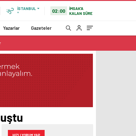
İMSAK'A
İSTANBUL
02:00
KALAN SÜRE
°
Yazarlar
Gazeteler
r
vuştu
HIZLI YORUM YAP