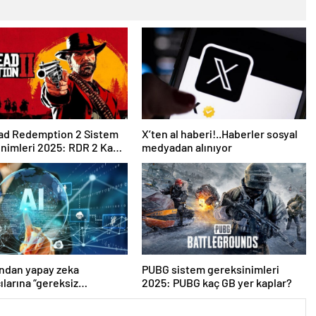
ad Redemption 2 Sistem
X’ten al haberi!..Haberler sosyal
nimleri 2025: RDR 2 Kaç
medyadan alınıyor
Kaplar?
ndan yapay zeka
PUBG sistem gereksinimleri
ılarına “gereksiz
2025: PUBG kaç GB yer kaplar?
rdan kaçının” tavsiyesi