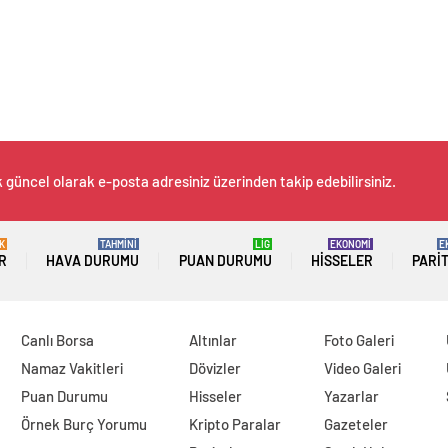
k güncel olarak e-posta adresiniz üzerinden takip edebilirsiniz.
K
TAHMİNİ
LİG
EKONOMİ
E
R
HAVA DURUMU
PUAN DURUMU
HISSELER
PARI
Canlı Borsa
Altınlar
Foto Galeri
Namaz Vakitleri
Dövizler
Video Galeri
Puan Durumu
Hisseler
Yazarlar
Örnek Burç Yorumu
Kripto Paralar
Gazeteler