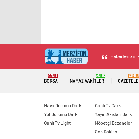
Haberleri anlı
CANLI
ANLIK
GÜNLÜ
BORSA
NAMAZ VAKITLERI
GAZETELE
Hava Durumu Dark
Canlı Tv Dark
Yol Durumu Dark
Yayın Akışları Dark
Canlı Tv Light
Nöbetçi Eczaneler
Son Dakika