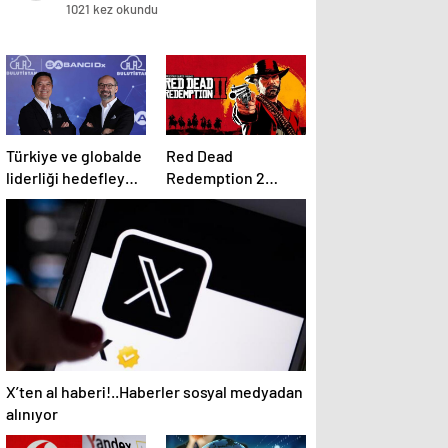
Etkinlikler ve Yerel İndirim
1021 kez okundu
Fırsatları ile 23.Yaşını Kutluyor
Türkiye ve globalde
Red Dead
liderliği hedefleyen
Redemption 2
‘bulut’ haritası
Sistem
Gereksinimleri
2025: RDR 2 Kaç GB
Yer Kaplar?
X’ten al haberi!..Haberler sosyal medyadan
alınıyor