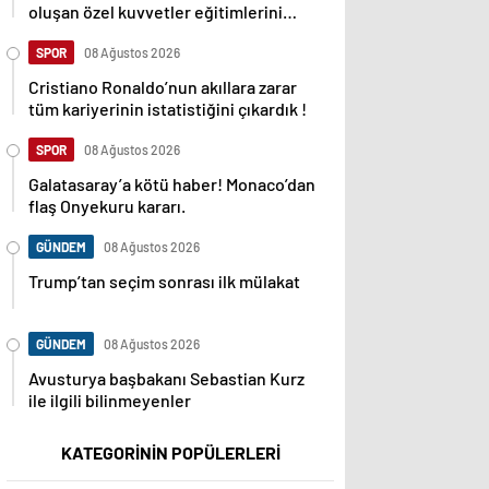
oluşan özel kuvvetler eğitimlerini
başlattı.
SPOR
08 Ağustos 2026
Cristiano Ronaldo’nun akıllara zarar
tüm kariyerinin istatistiğini çıkardık !
SPOR
08 Ağustos 2026
Galatasaray’a kötü haber! Monaco’dan
flaş Onyekuru kararı.
GÜNDEM
08 Ağustos 2026
Trump’tan seçim sonrası ilk mülakat
GÜNDEM
08 Ağustos 2026
Avusturya başbakanı Sebastian Kurz
ile ilgili bilinmeyenler
KATEGORİNİN POPÜLERLERİ