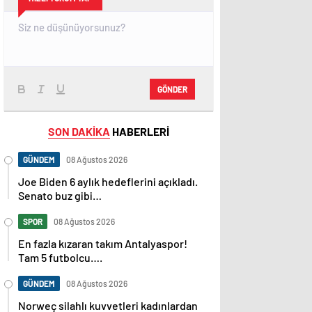
GÖNDER
SON DAKİKA
HABERLERİ
GÜNDEM
08 Ağustos 2026
Joe Biden 6 aylık hedeflerini açıkladı.
Senato buz gibi…
SPOR
08 Ağustos 2026
En fazla kızaran takım Antalyaspor!
Tam 5 futbolcu….
GÜNDEM
08 Ağustos 2026
Norweç silahlı kuvvetleri kadınlardan