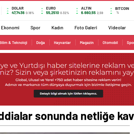
DOLAR
EURO
ALTIN
BITCOIN
47,7436
55,2510
6.660,55
%
0.18%
0.32%
2,59
Ekonomi
Spor
Kadın
Foto Galeri
Videolar
Bilim & Teknoloji
Doğa
Hayvanlar
Magazin
Otomobil
Spo
iddialar sonunda netliğe ka