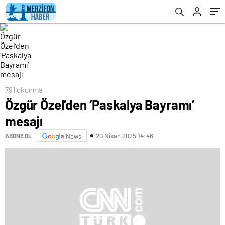
791 okunma
Özgür Özel’den ‘Paskalya Bayramı’
mesajı
20 Nisan 2025 14:46
ABONE OL
News