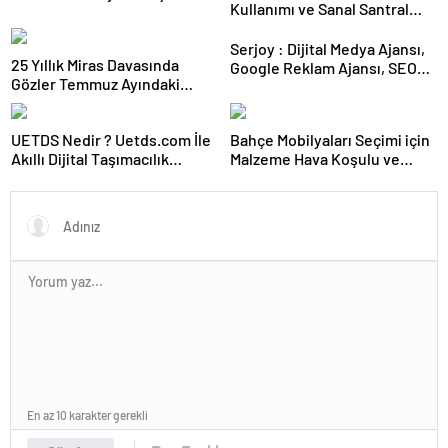
Kullanımı ve Sanal Santral
Güvence: Sabit Ücret ve
Kurulumu
Kesintisiz Burs
Serjoy : Dijital Medya Ajansı,
25 Yıllık Miras Davasında
Google Reklam Ajansı, SEO
Gözler Temmuz Ayındaki
Ajansı ve Web Tasarım Ajansı
Karar Duruşmasına Çevrildi
UETDS Nedir ? Uetds.com İle
Bahçe Mobilyaları Seçimi için
Akıllı Dijital Taşımacılık
Malzeme Hava Koşulu ve
Yazılımı
Takım Ölçü Rehberi
En az 10 karakter gerekli