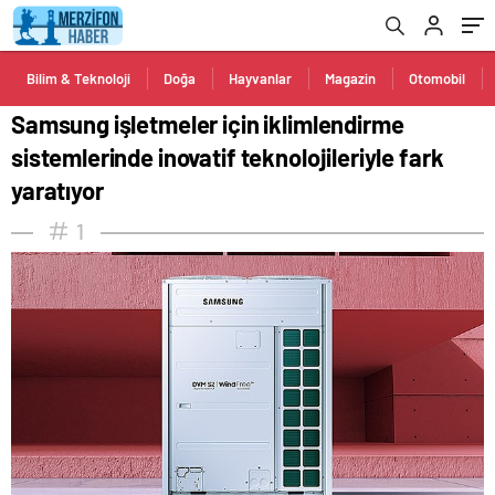
yaratıyor
Bilim & Teknoloji
Doğa
Hayvanlar
Magazin
Otomobil
Samsung işletmeler için iklimlendirme
sistemlerinde inovatif teknolojileriyle fark
yaratıyor
1