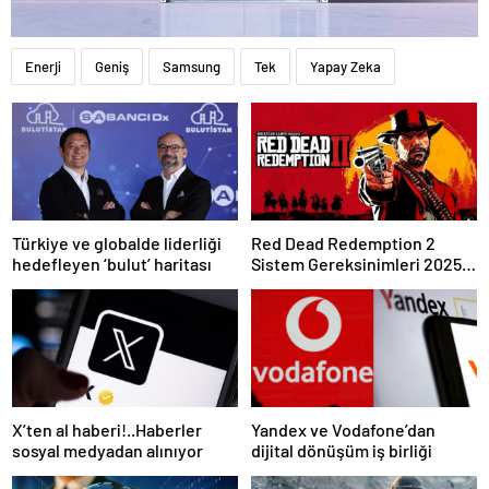
Enerji
Geniş
Samsung
Tek
Yapay Zeka
Türkiye ve globalde liderliği
Red Dead Redemption 2
hedefleyen ‘bulut’ haritası
Sistem Gereksinimleri 2025:
RDR 2 Kaç GB Yer Kaplar?
X’ten al haberi!..Haberler
Yandex ve Vodafone’dan
sosyal medyadan alınıyor
dijital dönüşüm iş birliği