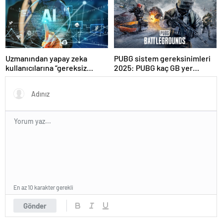
Uzmanından yapay zeka
PUBG sistem gereksinimleri
kullanıcılarına “gereksiz
2025: PUBG kaç GB yer
sorgulardan kaçının”
kaplar?
tavsiyesi
En az 10 karakter gerekli
Gönder