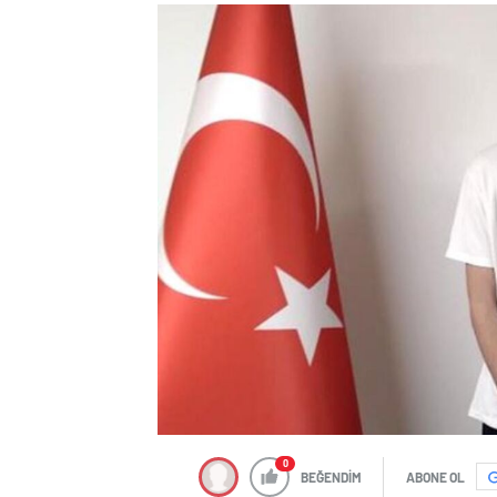
0
BEĞENDİM
ABONE OL