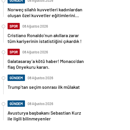
GÜNDEM
08 Ağustos 2026
Norweç silahlı kuvvetleri kadınlardan
oluşan özel kuvvetler eğitimlerini
başlattı.
SPOR
08 Ağustos 2026
Cristiano Ronaldo’nun akıllara zarar
tüm kariyerinin istatistiğini çıkardık !
SPOR
08 Ağustos 2026
Galatasaray’a kötü haber! Monaco’dan
flaş Onyekuru kararı.
GÜNDEM
08 Ağustos 2026
Trump’tan seçim sonrası ilk mülakat
GÜNDEM
08 Ağustos 2026
Avusturya başbakanı Sebastian Kurz
ile ilgili bilinmeyenler