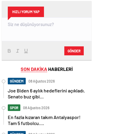
HIZLI YORUM YAP
GÖNDER
SON DAKİKA
HABERLERİ
GÜNDEM
08 Ağustos 2026
Joe Biden 6 aylık hedeflerini açıkladı.
Senato buz gibi…
SPOR
08 Ağustos 2026
En fazla kızaran takım Antalyaspor!
Tam 5 futbolcu….