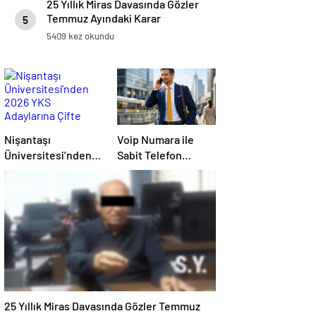
25 Yıllık Miras Davasında Gözler
Temmuz Ayındaki Karar
5
Duruşmasına Çevrildi
5409 kez okundu
Nişantaşı
Voip Numara ile
Üniversitesi’nden
Sabit Telefon
2026 YKS
Kullanımı ve Sanal
Adaylarına Çifte
Santral Kurulumu
Güvence: Sabit
Ücret ve Kesintisiz
Burs
25 Yıllık Miras Davasında Gözler Temmuz