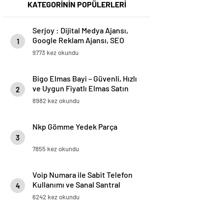
KATEGORİNİN POPÜLERLERİ
Serjoy : Dijital Medya Ajansı,
Google Reklam Ajansı, SEO
1
Ajansı ve Web Tasarım Ajansı
9773 kez okundu
Bigo Elmas Bayi – Güvenli, Hızlı
ve Uygun Fiyatlı Elmas Satın
2
Almanın Yeni Adresi
8982 kez okundu
Nkp Gömme Yedek Parça
3
7855 kez okundu
Voip Numara ile Sabit Telefon
Kullanımı ve Sanal Santral
4
Kurulumu
6242 kez okundu