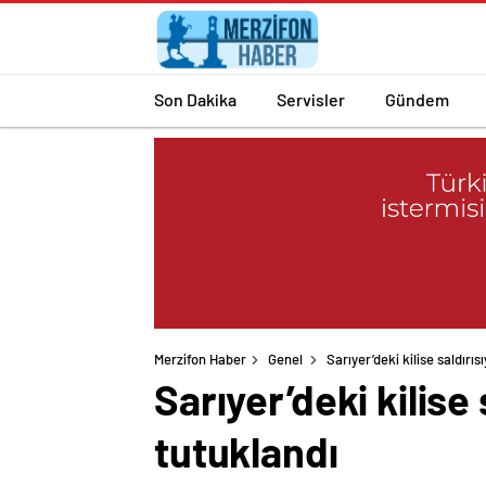
Son Dakika
Servisler
Gündem
Merzifon Haber
Genel
Sarıyer’deki kilise saldırı
Sarıyer’deki kilise
tutuklandı