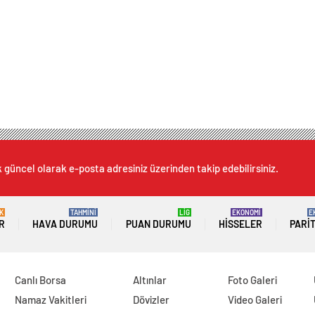
k güncel olarak e-posta adresiniz üzerinden takip edebilirsiniz.
K
TAHMİNİ
LİG
EKONOMİ
E
R
HAVA DURUMU
PUAN DURUMU
HISSELER
PARI
Canlı Borsa
Altınlar
Foto Galeri
Namaz Vakitleri
Dövizler
Video Galeri