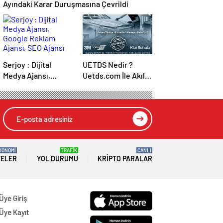
Ayındaki Karar Duruşmasına Çevrildi
Serjoy : Dijital
UETDS Nedir ?
Medya Ajansı,
Uetds.com İle Akıllı
Google Reklam
Dijital Taşımacılık
Ajansı, SEO Ajansı
Yazılımı
ve Web Tasarım
Ajansı
KONOMİ
TRAFİK
CANLI
TELER
YOL DURUMU
KRIPTO PARALAR
Üye Giriş
Üye Kayıt