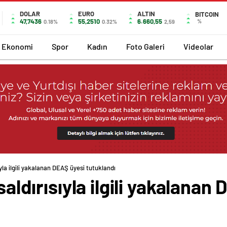
DOLAR
EURO
ALTIN
BITCOIN
47,7436
55,2510
6.660,55
%
0.18%
0.32%
2,59
Ekonomi
Spor
Kadın
Foto Galeri
Videolar
sıyla ilgili yakalanan DEAŞ üyesi tutuklandı
 saldırısıyla ilgili yakalanan