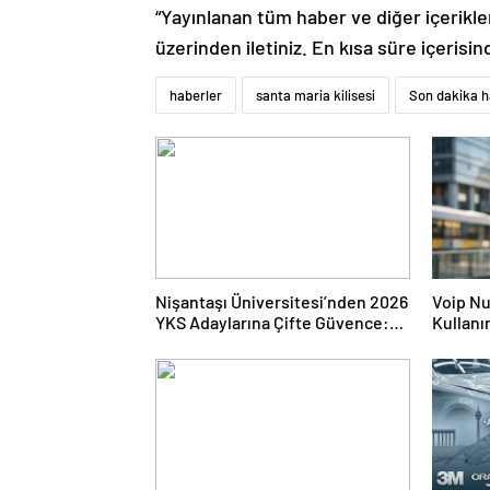
“Yayınlanan tüm haber ve diğer içerikler i
üzerinden iletiniz. En kısa süre içerisin
haberler
santa maria kilisesi
Son dakika h
Nişantaşı Üniversitesi’nden 2026
Voip Nu
YKS Adaylarına Çifte Güvence:
Kullanı
Sabit Ücret ve Kesintisiz Burs
Kurulu