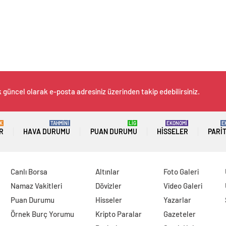
k güncel olarak e-posta adresiniz üzerinden takip edebilirsiniz.
K
TAHMİNİ
LİG
EKONOMİ
E
R
HAVA DURUMU
PUAN DURUMU
HISSELER
PARI
Canlı Borsa
Altınlar
Foto Galeri
Namaz Vakitleri
Dövizler
Video Galeri
Puan Durumu
Hisseler
Yazarlar
Örnek Burç Yorumu
Kripto Paralar
Gazeteler