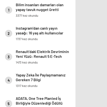
Bilim insanları damarları olan
yapay tavuk nugget üretti
1
3377 kez okundu
Instagram’dan canlı yayın
yasağı: 16 yaş altı kullanıcılar
2
için yeni kurallar açıklandı
1737 kez okundu
Renault’daki Elektrik Devriminin
Yeni Yüzü: Renault 5 E-Tech
3
%100 Elektrikli
1473 kez okundu
Yapay Zeka İle Paylaşmamanız
Gereken 7 Bilgi
4
1317 kez okundu
ADATA, One Tree Planted İş
Birliğiyle Düzenlediği Ödüllü
5