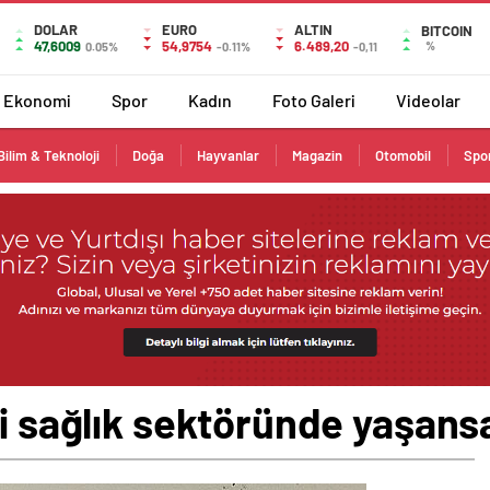
DOLAR
EURO
ALTIN
BITCOIN
47,6009
54,9754
6.489,20
%
0.05%
-0.11%
-0,11
Ekonomi
Spor
Kadın
Foto Galeri
Videolar
Bilim & Teknoloji
Doğa
Hayvanlar
Magazin
Otomobil
Spo
zi sağlık sektöründe yaşans