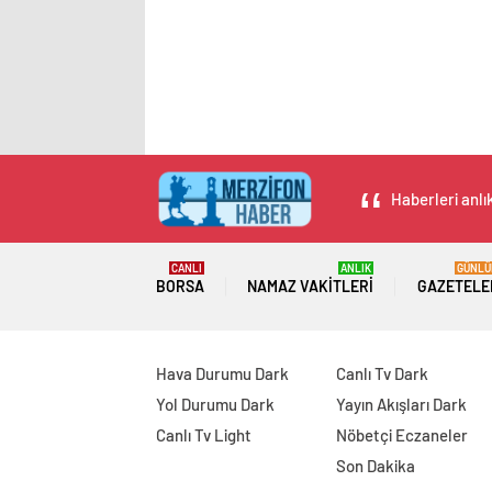
Haberleri anlı
CANLI
ANLIK
GÜNLÜ
BORSA
NAMAZ VAKITLERI
GAZETELE
Hava Durumu Dark
Canlı Tv Dark
Yol Durumu Dark
Yayın Akışları Dark
Canlı Tv Light
Nöbetçi Eczaneler
Son Dakika