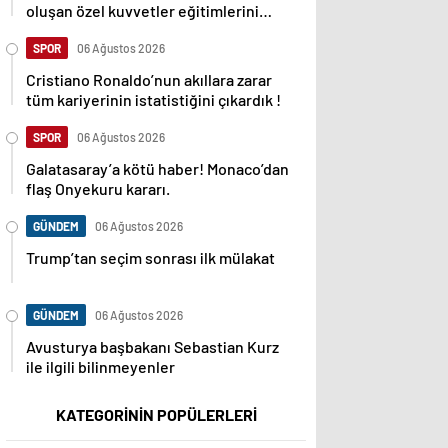
oluşan özel kuvvetler eğitimlerini
başlattı.
SPOR
06 Ağustos 2026
Cristiano Ronaldo’nun akıllara zarar
tüm kariyerinin istatistiğini çıkardık !
SPOR
06 Ağustos 2026
Galatasaray’a kötü haber! Monaco’dan
flaş Onyekuru kararı.
GÜNDEM
06 Ağustos 2026
Trump’tan seçim sonrası ilk mülakat
GÜNDEM
06 Ağustos 2026
Avusturya başbakanı Sebastian Kurz
ile ilgili bilinmeyenler
KATEGORİNİN POPÜLERLERİ