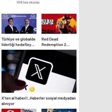
Etkinlikler ve Yerel İndirim
1019 kez okundu
Fırsatları ile 23.Yaşını Kutluyor
Türkiye ve globalde
Red Dead
liderliği hedefleyen
Redemption 2
‘bulut’ haritası
Sistem
Gereksinimleri
2025: RDR 2 Kaç GB
Yer Kaplar?
X’ten al haberi!..Haberler sosyal medyadan
alınıyor