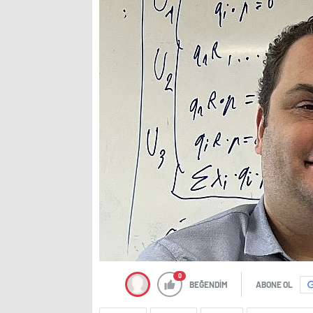
0
BEĞENDİM
ABONE OL