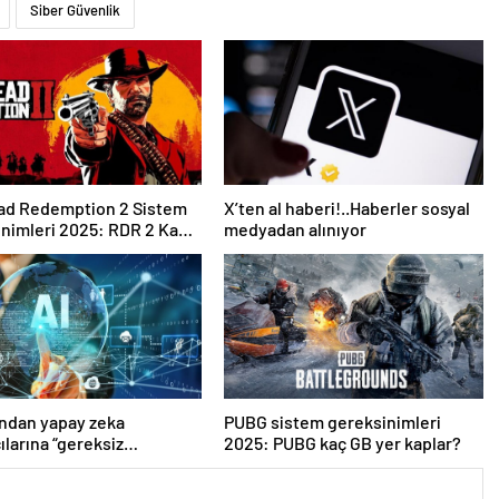
Siber Güvenlik
ad Redemption 2 Sistem
X’ten al haberi!..Haberler sosyal
nimleri 2025: RDR 2 Kaç
medyadan alınıyor
Kaplar?
ndan yapay zeka
PUBG sistem gereksinimleri
ılarına “gereksiz
2025: PUBG kaç GB yer kaplar?
rdan kaçının” tavsiyesi