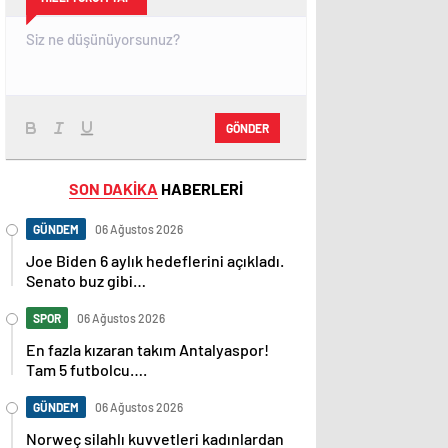
GÖNDER
SON DAKİKA
HABERLERİ
GÜNDEM
06 Ağustos 2026
Joe Biden 6 aylık hedeflerini açıkladı.
Senato buz gibi…
SPOR
06 Ağustos 2026
En fazla kızaran takım Antalyaspor!
Tam 5 futbolcu….
GÜNDEM
06 Ağustos 2026
Norweç silahlı kuvvetleri kadınlardan