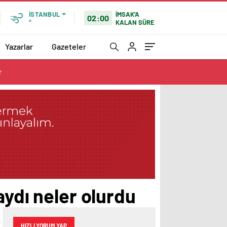
İMSAK'A
İSTANBUL
02:00
KALAN SÜRE
°
Yazarlar
Gazeteler
r
aydı neler olurdu
HIZLI YORUM YAP