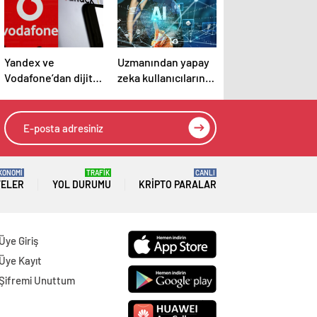
Yandex ve
Uzmanından yapay
Vodafone’dan dijital
zeka kullanıcılarına
dönüşüm iş birliği
“gereksiz
sorgulardan
kaçının” tavsiyesi
KONOMİ
TRAFİK
CANLI
TELER
YOL DURUMU
KRIPTO PARALAR
Üye Giriş
Üye Kayıt
Şifremi Unuttum