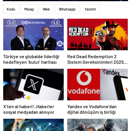
Kodu
Mesaj
Web
Whatsapp
Yazılım
Türkiye ve globalde liderliği
Red Dead Redemption 2
hedefleyen ‘bulut’ haritası
Sistem Gereksinimleri 2025:
RDR 2 Kaç GB Yer Kaplar?
X’ten al haberi!..Haberler
Yandex ve Vodafone’dan
sosyal medyadan alınıyor
dijital dönüşüm iş birliği