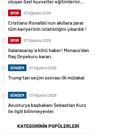
oluşan özel kuvvetler eğitimlerini
başlattı.
SPOR
07 Ağustos 2026
Cristiano Ronaldo’nun akıllara zarar
tüm kariyerinin istatistiğini çıkardık !
SPOR
07 Ağustos 2026
Galatasaray’a kötü haber! Monaco’dan
flaş Onyekuru kararı.
GÜNDEM
07 Ağustos 2026
Trump’tan seçim sonrası ilk mülakat
GÜNDEM
07 Ağustos 2026
Avusturya başbakanı Sebastian Kurz
ile ilgili bilinmeyenler
KATEGORİNİN POPÜLERLERİ