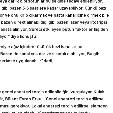
ya darlık gibi sorunlar bu şekilde tedavi edilebiliyor.
i gibi bazen 5-6 saatlere kadar uzayabiliyor. Çünkü bazı
or ve onu kırıp çıkarmak ve hatta kanal içine girmek bile
azen direkt alınabildiği gibi bazen lazer veya litotripsi
seansta alınıyor. Süreci etkileyen bütün faktörler kişiden
liyor” diye konuştu.
iyle ağız içinden tükürük bezi kanallarına
Bazen de kanal çok dar ve sıkıntılı olabiliyor. Bu gibi
herkese uygulanabilir” dedi.
enel anestezi tercih edilebildiğini vurgulayan Kulak
r. Bülent Evren Erkul, “Genel anestezi tercih edilirse
ması gerekiyor. Lokal anestezi tercih edilirse işlemden
rek evine gidebilir” hatırlatmasında bulundu.