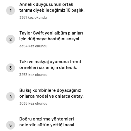
Annelik duygusunun ortak
tanımı diyebileceğimiz 10 başlık.
1
3361 kez okundu
Taylor Swift yeni albüm planları
için düğmeye bastığını sosyal
2
medyadan duyurdu!
3354 kez okundu
Takı ve makyaj uyumuna trend
örnekleri sizler için derledik.
3
3253 kez okundu
Bu kış kombinlere doyacağınız
onlarca model ve onlarca detay.
4
3038 kez okundu
Doğru emzirme yöntemleri
nelerdir, sütün yettiği nasıl
5
anlaşılır?