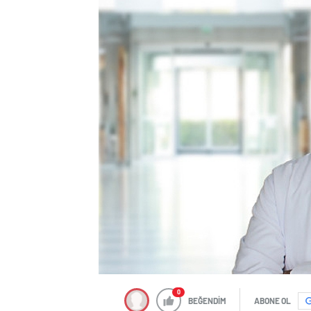
0
BEĞENDİM
ABONE OL