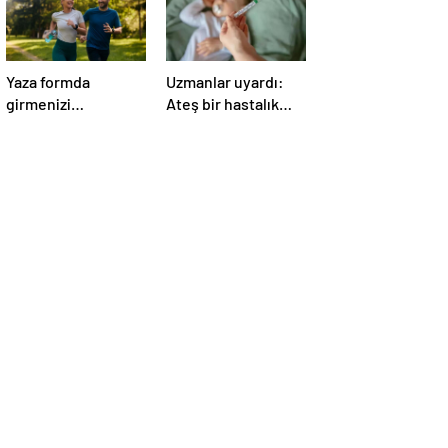
Yaza formda
Uzmanlar uyardı:
girmenizi
Ateş bir hastalık
sağlayacak 9 önemli
değil bulgudur,
tüyo!
vücudun savunma
mekanizmasıdır