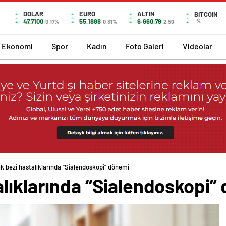
DOLAR
EURO
ALTIN
BITCOIN
47,7100
55,1888
6.660,79
%
0.17%
0.31%
2,59
Ekonomi
Spor
Kadın
Foto Galeri
Videolar
k bezi hastalıklarında “Sialendoskopi” dönemi
alıklarında “Sialendoskopi”