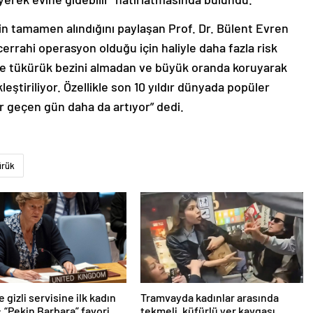
in tamamen alındığını paylaşan Prof. Dr. Bülent Evren
 cerrahi operasyon olduğu için haliyle daha fazla risk
ise tükürük bezini almadan ve büyük oranda koruyarak
eştiriliyor. Özellikle son 10 yıldır dünyada popüler
 geçen gün daha da artıyor” dedi.
ürük
e gizli servisine ilk kadın
Tramvayda kadınlar arasında
 “Pekin Barbara” favori
tekmeli, küfürlü yer kavgası