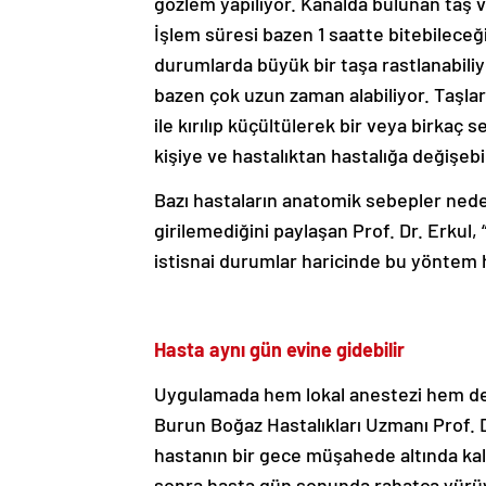
gözlem yapılıyor. Kanalda bulunan taş ve
İşlem süresi bazen 1 saatte bitebileceğ
durumlarda büyük bir taşa rastlanabiliy
bazen çok uzun zaman alabiliyor. Taşlar b
ile kırılıp küçültülerek bir veya birkaç 
kişiye ve hastalıktan hastalığa değişebi
Bazı hastaların anatomik sebepler neden
girilemediğini paylaşan Prof. Dr. Erkul, “
istisnai durumlar haricinde bu yöntem 
Hasta aynı gün evine gidebilir
Uygulamada hem lokal anestezi hem de g
Burun Boğaz Hastalıkları Uzmanı Prof. D
hastanın bir gece müşahede altında kal
sonra hasta gün sonunda rahatça yürüye