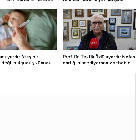
r uyardı: Ateş bir
Prof. Dr. Tevfik Özlü uyardı: Nefes
k değil bulgudur, vücudun
darlığı hissediyorsanız sebebini
a mekanizmasıdır
araştırın!