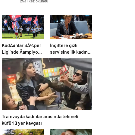
2531 kez okundu
KadÄ±nlar SÃ¼per
İngiltere gizli
Ligi’nde Åampiyon
servisine ilk kadın
olan ABB
başkan: “Pekin
Fomget’ten
Barbara” favori aday
FenerbahÃ§e’ye
gÃ¶nderme
Tramvayda kadınlar arasında tekmeli,
küfürlü yer kavgası