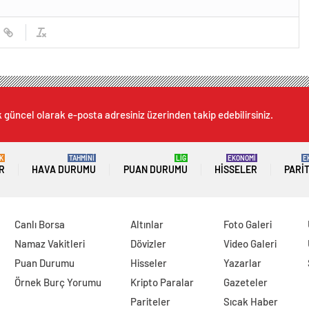
k güncel olarak e-posta adresiniz üzerinden takip edebilirsiniz.
K
TAHMİNİ
LİG
EKONOMİ
E
R
HAVA DURUMU
PUAN DURUMU
HISSELER
PARI
Canlı Borsa
Altınlar
Foto Galeri
Namaz Vakitleri
Dövizler
Video Galeri
Puan Durumu
Hisseler
Yazarlar
Örnek Burç Yorumu
Kripto Paralar
Gazeteler
Pariteler
Sıcak Haber