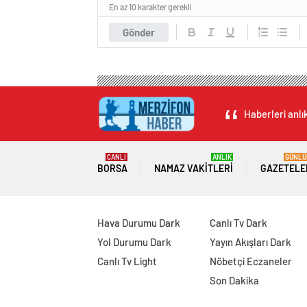
En az 10 karakter gerekli
Gönder
Haberleri anlı
CANLI
ANLIK
GÜNLÜ
BORSA
NAMAZ VAKITLERI
GAZETELE
Hava Durumu Dark
Canlı Tv Dark
Yol Durumu Dark
Yayın Akışları Dark
Canlı Tv Light
Nöbetçi Eczaneler
Son Dakika