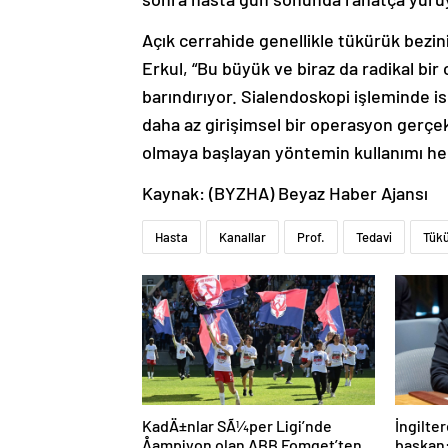
Açık cerrahide genellikle tükürük bezin
Erkul, “Bu büyük ve biraz da radikal bir
barındırıyor. Sialendoskopi işleminde 
daha az girişimsel bir operasyon gerçekl
olmaya başlayan yöntemin kullanımı her
Kaynak: (BYZHA) Beyaz Haber Ajansı
Hasta
Kanallar
Prof.
Tedavi
Tük
KadÄ±nlar SÃ¼per Ligi’nde
İngilter
Åampiyon olan ABB Fomget’ten
başkan: