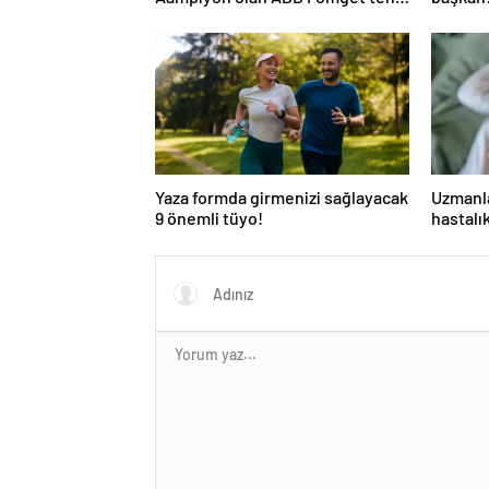
FenerbahÃ§e’ye gÃ¶nderme
aday
Yaza formda girmenizi sağlayacak
Uzmanla
9 önemli tüyo!
hastalı
savunm