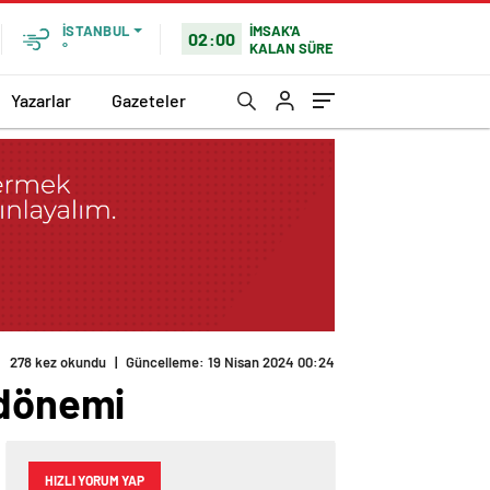
İMSAK'A
İSTANBUL
02:00
KALAN SÜRE
°
Yazarlar
Gazeteler
278 kez okundu
|
Güncelleme: 19 Nisan 2024 00:24
 dönemi
HIZLI YORUM YAP