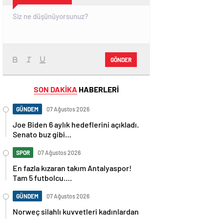
GÖNDER
SON DAKİKA
HABERLERİ
GÜNDEM
07 Ağustos 2026
Joe Biden 6 aylık hedeflerini açıkladı.
Senato buz gibi…
SPOR
07 Ağustos 2026
En fazla kızaran takım Antalyaspor!
Tam 5 futbolcu….
GÜNDEM
07 Ağustos 2026
Norweç silahlı kuvvetleri kadınlardan