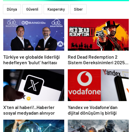
Dünya
Güvenli
Kaspersky
Siber
Türkiye ve globalde liderliği
Red Dead Redemption 2
hedefleyen ‘bulut’ haritası
Sistem Gereksinimleri 2025:
RDR 2 Kaç GB Yer Kaplar?
X’ten al haberi!..Haberler
Yandex ve Vodafone’dan
sosyal medyadan alınıyor
dijital dönüşüm iş birliği