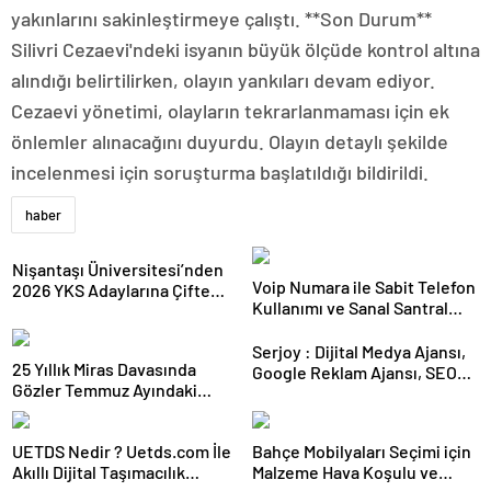
yakınlarını sakinleştirmeye çalıştı. **Son Durum**
Silivri Cezaevi'ndeki isyanın büyük ölçüde kontrol altına
alındığı belirtilirken, olayın yankıları devam ediyor.
Cezaevi yönetimi, olayların tekrarlanmaması için ek
önlemler alınacağını duyurdu. Olayın detaylı şekilde
incelenmesi için soruşturma başlatıldığı bildirildi.
haber
Nişantaşı Üniversitesi’nden
Voip Numara ile Sabit Telefon
2026 YKS Adaylarına Çifte
Kullanımı ve Sanal Santral
Güvence: Sabit Ücret ve
Kurulumu
Kesintisiz Burs
Serjoy : Dijital Medya Ajansı,
25 Yıllık Miras Davasında
Google Reklam Ajansı, SEO
Gözler Temmuz Ayındaki
Ajansı ve Web Tasarım Ajansı
Karar Duruşmasına Çevrildi
UETDS Nedir ? Uetds.com İle
Bahçe Mobilyaları Seçimi için
Akıllı Dijital Taşımacılık
Malzeme Hava Koşulu ve