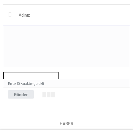
Yazılımı
Takım Ölçü Rehberi
En az 10 karakter gerekli
Gönder
HABER